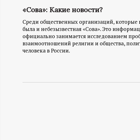
«Сова»: Какие новости?
Н
Среди общественных организаций, которые п
-
была и небезызвестная «Сова». Это информа
официально занимается исследованием про
и
взаимоотношений религии и общества, полит
человека в России.
н
ф
о
р
м
а