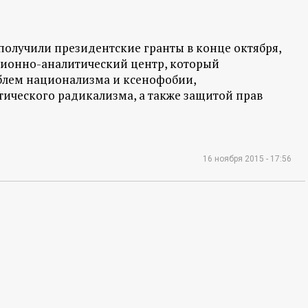
олучили президентские гранты в конце октября,
ционно-аналитический центр, который
блем национализма и ксенофобии,
ического радикализма, а также защитой прав
16 ноября 2015 - 17:56