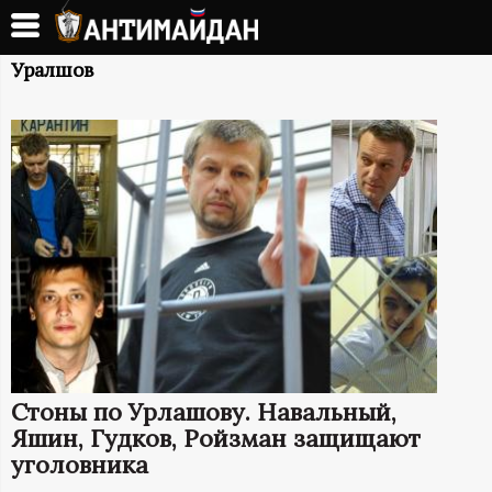
Перейти
к
А
основному
Уралшов
содержанию
Н
Т
И
М
А
Й
Стоны по Урлашову. Навальный,
Д
Яшин, Гудков, Ройзман защищают
уголовника