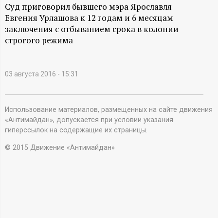
А
Суд приговорил бывшего мэра Ярославля
Евгения Урлашова к 12 годам и 6 месяцам
Н
заключения с отбыванием срока в колонии
строгого режима
-
и
03 августа 2016 - 15:31
н
Использование материалов, размещенных на сайте движения
ф
«Антимайдан», допускается при условии указания
гиперссылок на содержащие их страницы.
о
© 2015 Движение «Антимайдан»
р
м
а