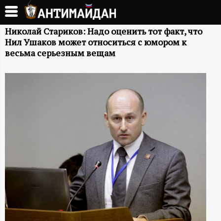
Перейти
к
А
основному
Николай Стариков: Надо оценить тот факт, что
Нил Ушаков может относиться с юмором к
содержанию
Н
весьма серьезным вещам
Т
И
М
А
Й
Д