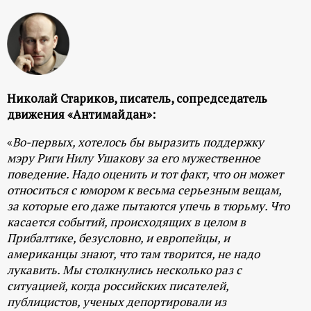
р
т
а
Николай Стариков, писатель, сопредседатель
л
движения «Антимайдан»:
«
Во-первых, хотелось бы выразить поддержку
мэру Риги Нилу Ушакову за его мужественное
поведение. Надо оценить и тот факт, что он может
относиться с юмором к весьма серьезным вещам,
за которые его даже пытаются упечь в тюрьму. Что
касается событий, происходящих в целом в
Прибалтике, безусловно, и европейцы, и
американцы знают, что там творится, не надо
лукавить. Мы столкнулись несколько раз с
ситуацией, когда российских писателей,
публицистов, ученых депортировали из