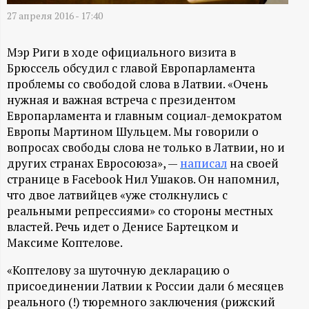
А
27 апреля 2016 - 17:40
Н
Мэр Риги в ходе официального визита в
-
Брюссель обсудил с главой Европарламента
проблемы со свободой слова в Латвии. «Очень
и
нужная и важная встреча с президентом
Европарламента и главным социал-демократом
н
Европы Мартином Шульцем. Мы говорили о
вопросах свободы слова не только в Латвии, но и
ф
других странах Евросоюза», —
написал
на своей
странице в Facebook Нил Ушаков. Он напомнил,
о
что двое латвийцев «уже столкнулись с
реальными репрессиями» со стороны местных
р
властей. Речь идет о Денисе Бартецком и
Максиме Коптелове.
м
«Коптелову за шуточную декларацию о
присоединении Латвии к России дали 6 месяцев
а
реального (!) тюремного заключения (рижский