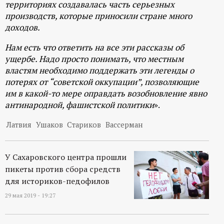
территориях создавалась часть серьезных
производств, которые приносили стране много
доходов.
Нам есть что ответить на все эти рассказы об
ущербе. Надо просто понимать, что местным
властям необходимо поддержать эти легенды о
потерях от “советской оккупации”, позволяющие
им в какой-то мере оправдать возобновление явно
антинародной, фашистской политики
».
Латвия
Ушаков
Стариков
Вассерман
У Сахаровского центра прошли
пикеты против сбора средств
для историков-педофилов
29 мая 2019 - 19:27