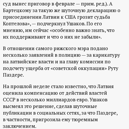
суд вынес приговор в феврале — прим. ред.). А
ц
Бартецкому за такую же шуточную декларацию о
присоединении Латвии к США грозит судьба
и
Коптелова», — подчеркнул Ушаков. По его
мнению, им сейчас «особенно важно знать, что
о
их поддерживают и что о них не забыли».
В отношении самого рижского мэра подано
н
несколько заявлений в полицию — за карикатуру
на латвийские власти и на главу комиссии по
н
подсчету ущерба от «советской оккупации» Руту
Паздере.
ы
На прошлой неделе стало известно, что Латвия
й
оценила компенсацию от действий властей
СССР в несколько миллиардов евро. Ушаков
п
высмеял это решение, сделав шуточные
публикации в социальных сетях, за что Паздере,
о
в частности, пригрозила ему тюремным
заключением.