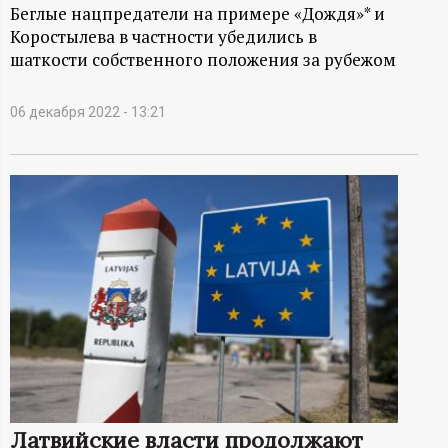
А
Беглые нацпредатели на примере «Дождя»* и
Коростылева в частности убедились в
Н
шаткости собственного положения за рубежом
-
06 декабря 2022 - 13:21
и
н
ф
о
р
м
а
Латвийские власти продолжают