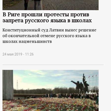
р
В Риге прошли протесты против
т
запрета русского языка в школах
а
Конституционный суд Латвии вынес решение
об окончательной отмене русского языка в
л
школах нацменьшинств
24 мая 2019 - 11:26