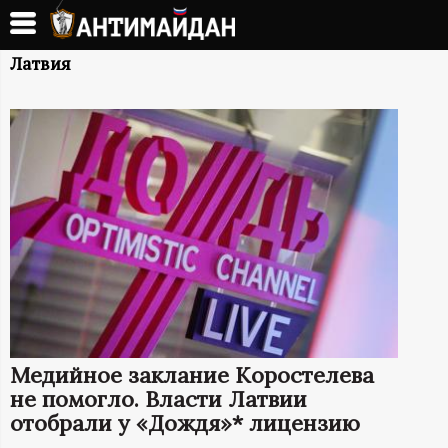
Перейти
к
А
основному
Латвия
содержанию
Н
Т
И
М
А
Й
Медийное заклание Коростелева
Д
не помогло. Власти Латвии
отобрали у «Дождя»* лицензию