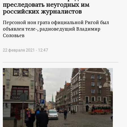
преследовать неугодных им
ц
российских журналистов
и
Персоной нон грата официальной Ригой был
объявлен теле-, радиоведущий Владимир
о
Соловьев
н
22 февраля 2021 - 12:47
н
ы
й
п
о