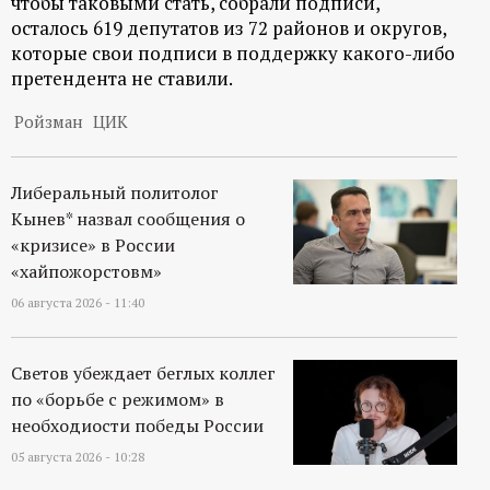
чтобы таковыми стать, собрали подписи,
р
осталось 619 депутатов из 72 районов и округов,
которые свои подписи в поддержку какого-либо
т
претендента не ставили.
а
Ройзман
ЦИК
л
Либеральный политолог
Кынев* назвал сообщения о
«кризисе» в России
«хайпожорстовм»
06 августа 2026 - 11:40
Светов убеждает беглых коллег
по «борьбе с режимом» в
необходиости победы России
05 августа 2026 - 10:28