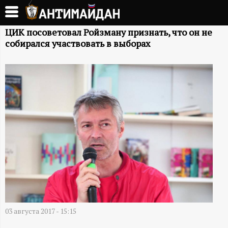
Перейти
к
А
основному
ЦИК посоветовал Ройзману признать, что он не
собирался участвовать в выборах
содержанию
Н
Т
И
М
А
Й
Д
03 августа 2017 - 15:15