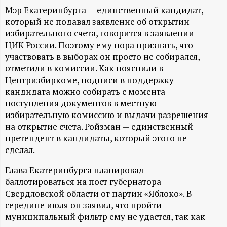
А
Мэр Екатеринбурга — единственный кандидат,
Н
который не подавал заявление об открытии
избирательного счета, говорится в заявлении
-
ЦИК России. Поэтому ему пора признать, что
участвовать в выборах он просто не собирался,
отметили в комиссии. Как пояснили в
и
Центризбиркоме, подписи в поддержку
кандидата можно собирать с момента
н
поступления документов в местную
избирательную комиссию и выдачи разрешения
ф
на открытие счета. Ройзман — единственный
претендент в кандидаты, который этого не
о
сделал.
р
Глава Екатеринбурга планировал
баллотироваться на пост губернатора
м
Свердловской области от партии «Яблоко». В
середине июля он заявил, что пройти
а
муниципальный фильтр ему не удастся, так как