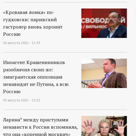
«Кровавая ломка» по-
гудковски: парижский
гастролер вновь хоронит
Россию
04 августа 2026 - 11:05
Иноагент Крашенинников
разоблачил своих же:
эмигрантская оппозиция
ненавидит не Путина, а всю
Россию
03 августа 2026 - 15:22
Ларина* между приступами
ненависти к России вспомнила,
что она «коренной москвич»