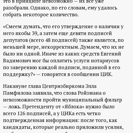
это в принципе невозможно — их все уже
ц
разобрали. Однако, по его словам, ему удалось
собрать некоторое количество.
и
«Смеем думать, что его утверждение о наличии у
него якобы 39, а затем еще девяти подписей
о
депутатов (всего 48 подписей) также является, по
меньшей мере, некорректным. Думаем, что их не
н
было ни одной. Иначе из каких средств Евгений
Вадимович мог бы оплатить услуги нотариусов
н
по заверению каждой подписи, поданной в его
поддержку?» — говорится в сообщении ЦИК.
ы
Накануне глава Центризбиркома Элла
й
Памфилова заявила, что слова Ройзмана о
невозможности пройти муниципальный фильтр
— ложь. Претенденту от «Яблока» нужно было
п
всего 126 подписей, а у ЦИКа есть четко
подтвержденная информация: после того, как
о
кандидаты, которые реально приложили усилия,