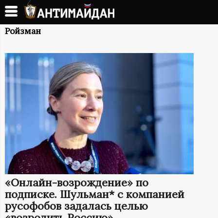
Перейти
к
А
основному
Ройзман
содержанию
Н
Т
И
М
А
Й
«Онлайн-возрождение» по
Д
подписке. Шульман* с компанией
русофобов задалась целью
«возродить Россию»