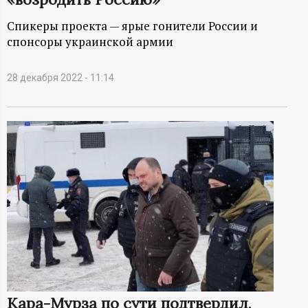
А
Спикеры проекта — ярые гонители России и
Н
спонсоры украинской армии
-
28 декабря 2022 - 11:14
и
н
ф
о
р
м
а
Кара-Мурза по сути подтвердил,