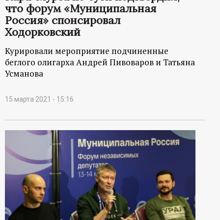
что форум «Муниципальная
ц
Россия» спонсировал
Ходорковский
и
Курировали мероприятие подчиненные
о
беглого олигарха Андрей Пивоваров и Татьяна
Усманова
н
15 марта 2021 - 15:16
н
ы
й
п
о