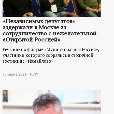
р
т
«Независимых депутатов»
а
задержали в Москве за
сотрудничество с нежелательной
л
«Открытой Россией»
Речь идет о форуме «Муниципальная Россия»,
участники которого собрались в столичной
гостинице «Измайлово»
13 марта 2021 - 16:39