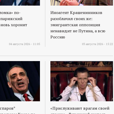
ломка» по-
Иноагент Крашенинников
 парижский
разоблачил своих же:
вновь хоронит
эмигрантская оппозиция
ненавидит не Путина, а всю
Россию
04 августа 2026 - 11:05
03 августа 2026 - 15:22
спаров*
«Прислуживают врагам своей