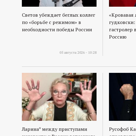
р
Светов убеждает беглых коллег
«Кровавая 
т
по «борьбе с режимом» в
гудковски:
необходиости победы России
гастролер 
а
Россию
л
05 августа 2026 - 10:28
Ларина* между приступами
Русофоб Ка