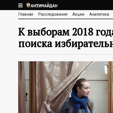
Перейти
к
А
Главная
Расследования
Акции
Аналитика
основному
содержанию
Н
К выборам 2018 го
Т
поиска избиратель
И
М
А
Й
Д
А