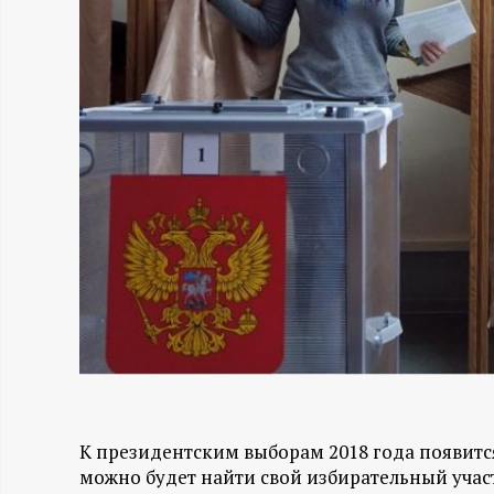
Н
-
и
н
ф
о
р
м
К президентским выборам 2018 года появит
а
можно будет найти свой избирательный участ