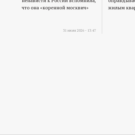
ненависти к России вспомнила,
оправдывае
что она «коренной москвич»
жилым квар
31 июля 2026 - 13:47