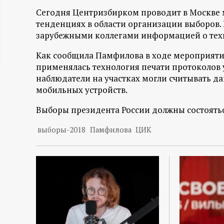
ц
Сегодня Центризбирком проводит в Москв
тенденциях в области организации выборов.
и
зарубежными коллегами информацией о техно
Как сообщила Памфилова в ходе мероприятия
о
применялась технология печати протоколов 
наблюдатели на участках могли считывать д
н
мобильных устройств.
н
Выборы президента России должны состояться
выборы-2018
Памфилова
ЦИК
ы
й
п
о