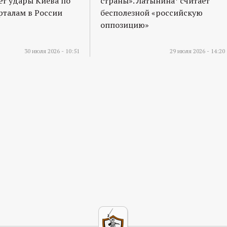
т удары Киева по
страны». Латынина* считает
талам в России
бесполезной «российскую
оппозицию»
30 июля 2026 - 10:51
29 июля 2026 - 14:20