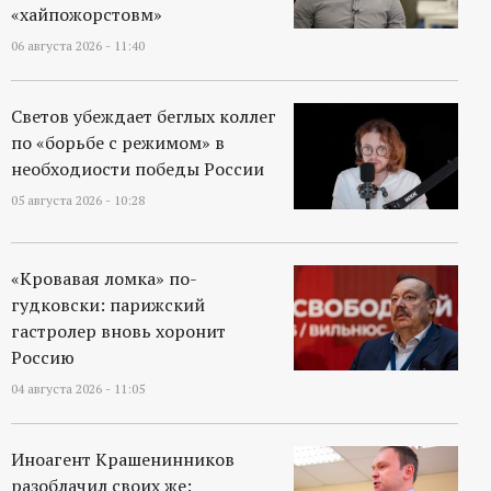
«хайпожорстовм»
06 августа 2026 - 11:40
Светов убеждает беглых коллег
по «борьбе с режимом» в
необходиости победы России
05 августа 2026 - 10:28
«Кровавая ломка» по-
гудковски: парижский
гастролер вновь хоронит
Россию
04 августа 2026 - 11:05
Иноагент Крашенинников
разоблачил своих же: