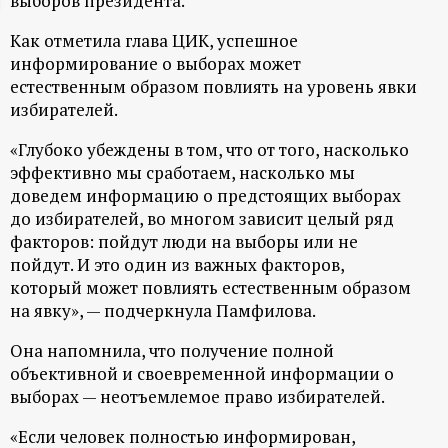
выборов президента.
ц
Как отметила глава ЦИК, успешное
информирование о выборах может
и
естественным образом повлиять на уровень явки
избирателей.
о
«Глубоко убеждены в том, что от того, насколько
н
эффективно мы сработаем, насколько мы
доведем информацию о предстоящих выборах
н
до избирателей, во многом зависит целый ряд
факторов: пойдут люди на выборы или не
пойдут. И это один из важных факторов,
ы
который может повлиять естественным образом
на явку», — подчеркнула Памфилова.
й
Она напомнила, что получение полной
п
объективной и своевременной информации о
выборах — неотъемлемое право избирателей.
о
«Если человек полностью информирован,