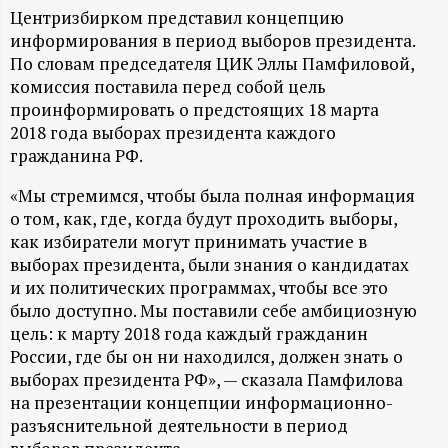
А
Центризбирком представил концепцию
информирования в период выборов президента.
Н
По словам председателя ЦИК Эллы Памфиловой,
комиссия поставила перед собой цель
-
проинформировать о предстоящих 18 марта
2018 года выборах президента каждого
и
гражданина РФ.
н
«Мы стремимся, чтобы была полная информация
о том, как, где, когда будут проходить выборы,
ф
как избиратели могут принимать участие в
выборах президента, были знания о кандидатах
о
и их политических программах, чтобы все это
было доступно. Мы поставили себе амбициозную
р
цель: к марту 2018 года каждый гражданин
России, где бы он ни находился, должен знать о
м
выборах президента РФ», — сказала Памфилова
на презентации концепции информационно-
а
разъяснительной деятельности в период