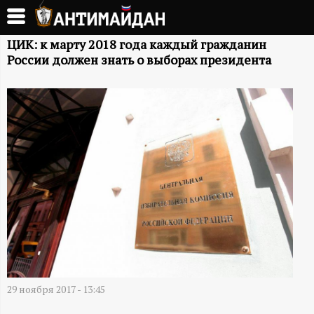
Перейти
к
А
основному
ЦИК: к марту 2018 года каждый гражданин
России должен знать о выборах президента
содержанию
Н
Т
И
М
А
Й
Д
29 ноября 2017 - 13:45