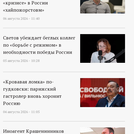
р
«кризисе» в России
«хайпожорстовм»
т
06 августа 2026 - 11:40
а
Светов убеждает беглых коллег
по «борьбе с режимом» в
л
необходиости победы России
05 августа 2026 - 10:28
«Кровавая ломка» по-
гудковски: парижский
гастролер вновь хоронит
Россию
04 августа 2026 - 11:05
Иноагент Крашенинников