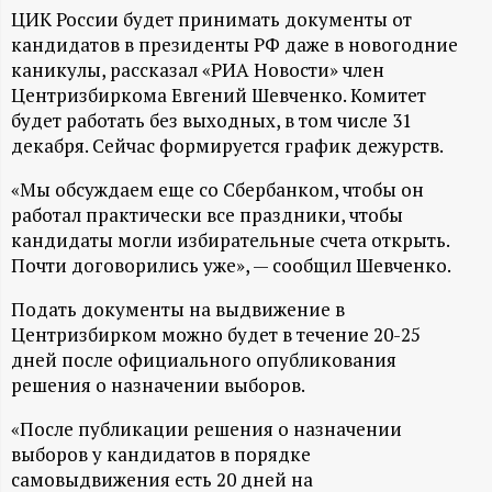
А
ЦИК России будет принимать документы от
кандидатов в президенты РФ даже в новогодние
Н
каникулы, рассказал «РИА Новости» член
Центризбиркома Евгений Шевченко. Комитет
-
будет работать без выходных, в том числе 31
декабря. Сейчас формируется график дежурств.
и
«Мы обсуждаем еще со Сбербанком, чтобы он
н
работал практически все праздники, чтобы
кандидаты могли избирательные счета открыть.
ф
Почти договорились уже», — сообщил Шевченко.
о
Подать документы на выдвижение в
Центризбирком можно будет в течение 20-25
дней после официального опубликования
р
решения о назначении выборов.
м
«После публикации решения о назначении
выборов у кандидатов в порядке
а
самовыдвижения есть 20 дней на