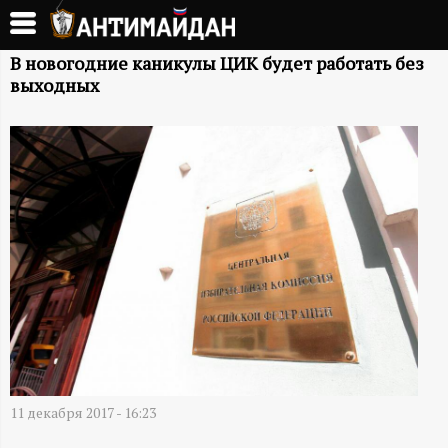
Перейти
к
А
основному
В новогодние каникулы ЦИК будет работать без
выходных
содержанию
Н
Т
И
М
А
Й
Д
11 декабря 2017 - 16:23