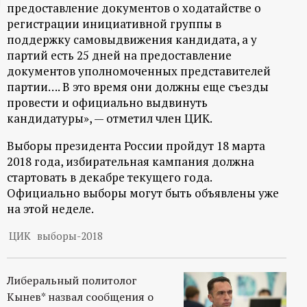
предоставление документов о ходатайстве о
ц
регистрации инициативной группы в
поддержку самовыдвижения кандидата, а у
и
партий есть 25 дней на предоставление
документов уполномоченных представителей
о
партии…. В это время они должны еще съезды
провести и официально выдвинуть
н
кандидатуры», — отметил член ЦИК.
Выборы президента России пройдут 18 марта
н
2018 года, избирательная кампания должна
стартовать в декабре текущего года.
ы
Официально выборы могут быть объявлены уже
на этой неделе.
й
ЦИК
выборы-2018
п
о
Либеральный политолог
Кынев* назвал сообщения о