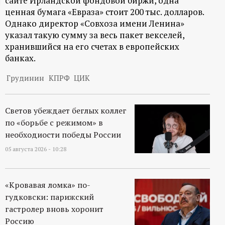
сайте Ирландской фондовой биржи, одна
ценная бумага «Евраза» стоит 200 тыс. долларов.
ц
Однако директор «Совхоза имени Ленина»
указал такую сумму за весь пакет векселей,
и
хранившийся на его счетах в европейских
банках.
о
Грудинин
КПРФ
ЦИК
н
н
Светов убеждает беглых коллег
по «борьбе с режимом» в
ы
необходиости победы России
05 августа 2026 - 10:28
й
п
«Кровавая ломка» по-
гудковски: парижский
о
гастролер вновь хоронит
Россию