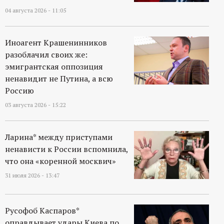
р
04 августа 2026 - 11:05
т
Иноагент Крашенинников
а
разоблачил своих же:
эмигрантская оппозиция
л
ненавидит не Путина, а всю
Россию
03 августа 2026 - 15:22
Ларина* между приступами
ненависти к России вспомнила,
что она «коренной москвич»
31 июля 2026 - 13:47
Русофоб Каспаров*
оправдывает удары Киева по