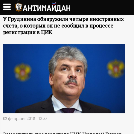
Перейти
к
А
основному
У Грудинина обнаружили четыре иностранных
счета, о которых он не сообщил в процессе
содержанию
Н
регистрации в ЦИК
Т
И
М
А
Й
Д
02 февраля 2018 - 13:55