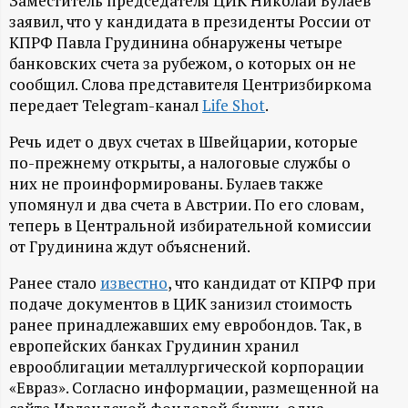
А
Заместитель председателя ЦИК Николай Булаев
заявил, что у кандидата в президенты России от
Н
КПРФ Павла Грудинина обнаружены четыре
банковских счета за рубежом, о которых он не
-
сообщил. Слова представителя Центризбиркома
передает Telegram-канал
Life Shot
.
и
Речь идет о двух счетах в Швейцарии, которые
по-прежнему открыты, а налоговые службы о
н
них не проинформированы. Булаев также
упомянул и два счета в Австрии. По его словам,
ф
теперь в Центральной избирательной комиссии
от Грудинина ждут объяснений.
о
Ранее стало
известно
, что кандидат от КПРФ при
р
подаче документов в ЦИК занизил стоимость
ранее принадлежавших ему евробондов. Так, в
м
европейских банках Грудинин хранил
еврооблигации металлургической корпорации
а
«Евраз». Согласно информации, размещенной на