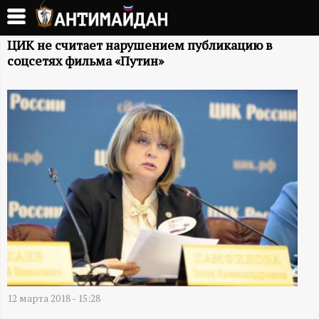
Перейти
к
А
основному
ЦИК не считает нарушением публикацию в
соцсетях фильма «Путин»
содержанию
Н
Т
И
М
А
Й
Д
12 марта 2018 - 15:28