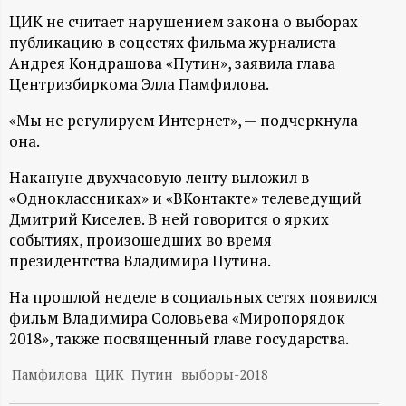
А
ЦИК не считает нарушением закона о выборах
Н
публикацию в соцсетях фильма журналиста
Андрея Кондрашова «Путин», заявила глава
-
Центризбиркома Элла Памфилова.
«Мы не регулируем Интернет», — подчеркнула
и
она.
н
Накануне двухчасовую ленту выложил в
«Одноклассниках» и «ВКонтакте» телеведущий
ф
Дмитрий Киселев. В ней говорится о ярких
событиях, произошедших во время
о
президентства Владимира Путина.
На прошлой неделе в социальных сетях появился
р
фильм Владимира Соловьева «Миропорядок
2018», также посвященный главе государства.
м
Памфилова
ЦИК
Путин
выборы-2018
а