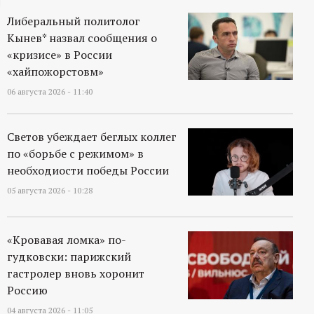
ц
Либеральный политолог
Кынев* назвал сообщения о
и
«кризисе» в России
«хайпожорстовм»
о
06 августа 2026 - 11:40
н
Светов убеждает беглых коллег
н
по «борьбе с режимом» в
необходиости победы России
ы
05 августа 2026 - 10:28
й
«Кровавая ломка» по-
п
гудковски: парижский
гастролер вновь хоронит
о
Россию
04 августа 2026 - 11:05