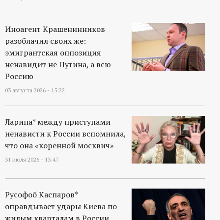
р
т
Иноагент Крашенинников
разоблачил своих же:
а
эмигрантская оппозиция
ненавидит не Путина, а всю
л
Россию
03 августа 2026 - 15:22
Ларина* между приступами
ненависти к России вспомнила,
что она «коренной москвич»
31 июля 2026 - 13:47
Русофоб Каспаров*
оправдывает удары Киева по
жилым кварталам в России