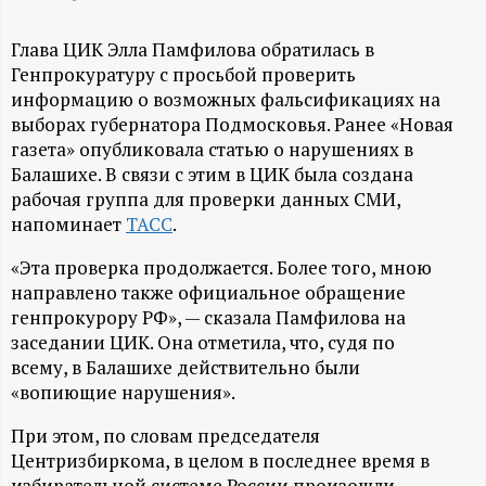
А
Н
Глава ЦИК Элла Памфилова обратилась в
Генпрокуратуру с просьбой проверить
-
информацию о возможных фальсификациях на
выборах губернатора Подмосковья. Ранее «Новая
и
газета» опубликовала статью о нарушениях в
Балашихе. В связи с этим в ЦИК была создана
рабочая группа для проверки данных СМИ,
н
напоминает
ТАСС
.
ф
«Эта проверка продолжается. Более того, мною
направлено также официальное обращение
о
генпрокурору РФ», — сказала Памфилова на
заседании ЦИК. Она отметила, что, судя по
р
всему, в Балашихе действительно были
«вопиющие нарушения».
м
При этом, по словам председателя
Центризбиркома, в целом в последнее время в
а
избирательной системе России произошли