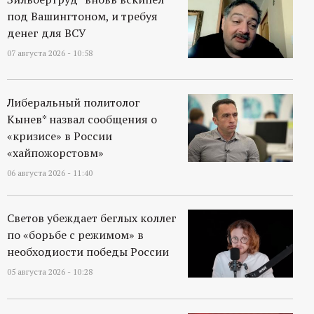
р
под Вашингтоном, и требуя
денег для ВСУ
т
07 августа 2026 - 10:58
а
Либеральный политолог
л
Кынев* назвал сообщения о
«кризисе» в России
«хайпожорстовм»
06 августа 2026 - 11:40
Светов убеждает беглых коллег
по «борьбе с режимом» в
необходиости победы России
05 августа 2026 - 10:28