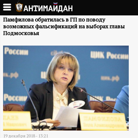
Перейти
к
А
основному
Памфилова обратилась в ГП по поводу
возможных фальсификаций на выборах главы
содержанию
Н
Подмосковья
Т
И
М
А
Й
Д
19 декабря 2018 - 13:21