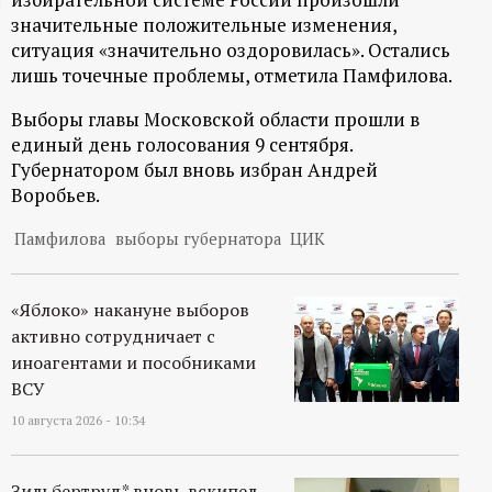
значительные положительные изменения,
ц
ситуация «значительно оздоровилась». Остались
лишь точечные проблемы, отметила Памфилова.
и
Выборы главы Московской области прошли в
о
единый день голосования 9 сентября.
Губернатором был вновь избран Андрей
н
Воробьев.
н
Памфилова
выборы губернатора
ЦИК
ы
«Яблоко» накануне выборов
активно сотрудничает с
й
иноагентами и пособниками
ВСУ
п
10 августа 2026 - 10:34
о
Зильбертруд* вновь вскипел