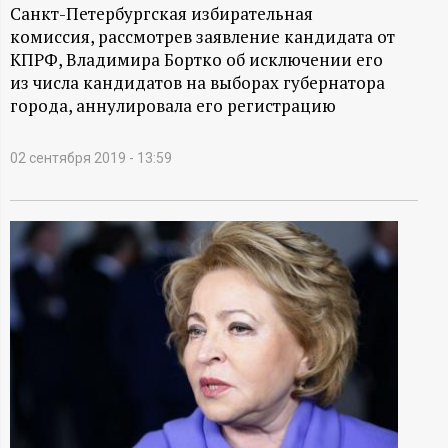
А
Санкт-Петербургская избирательная
комиссия, рассмотрев заявление кандидата от
Н
КПРФ, Владимира Бортко об исключении его
из числа кандидатов на выборах губернатора
-
города, аннулировала его регистрацию
и
02 сентября 2019 - 13:59
н
ф
о
р
м
а