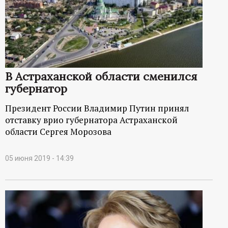
р
т
а
В Астраханской области сменился
л
губернатор
Президент России Владимир Путин принял
отставку врио губернатора Астраханской
области Сергея Морозова
05 июня 2019 - 14:39