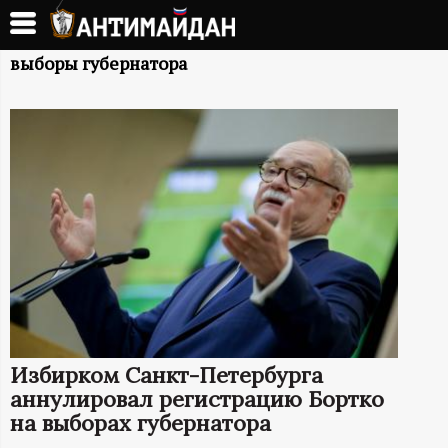
Перейти
к
А
основному
выборы губернатора
содержанию
Н
Т
И
М
А
Й
Избирком Санкт-Петербурга
Д
аннулировал регистрацию Бортко
на выборах губернатора