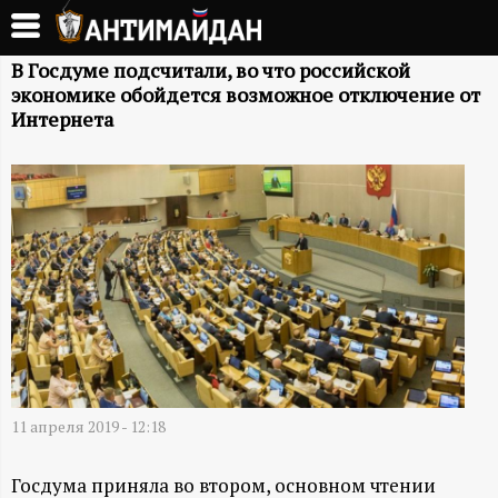
Перейти
к
А
основному
В Госдуме подсчитали, во что российской
экономике обойдется возможное отключение от
содержанию
Н
Интернета
Т
И
М
А
Й
11 апреля 2019 - 12:18
Д
Госдума приняла во втором, основном чтении