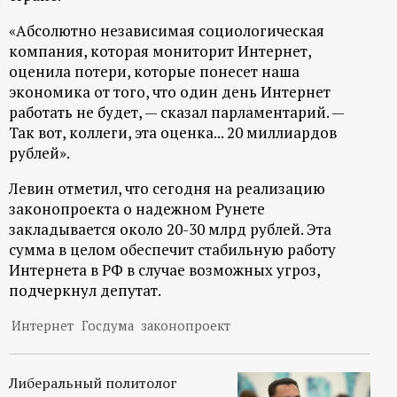
ц
«Абсолютно независимая социологическая
компания, которая мониторит Интернет,
и
оценила потери, которые понесет наша
экономика от того, что один день Интернет
о
работать не будет, — сказал парламентарий. —
Так вот, коллеги, эта оценка... 20 миллиардов
н
рублей».
Левин отметил, что сегодня на реализацию
н
законопроекта о надежном Рунете
закладывается около 20-30 млрд рублей. Эта
ы
сумма в целом обеспечит стабильную работу
Интернета в РФ в случае возможных угроз,
й
подчеркнул депутат.
п
Интернет
Госдума
законопроект
о
Либеральный политолог