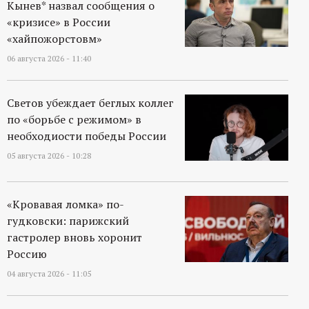
Кынев* назвал сообщения о
р
«кризисе» в России
«хайпожорстовм»
т
06 августа 2026 - 11:40
а
Светов убеждает беглых коллег
л
по «борьбе с режимом» в
необходиости победы России
05 августа 2026 - 10:28
«Кровавая ломка» по-
гудковски: парижский
гастролер вновь хоронит
Россию
04 августа 2026 - 11:05