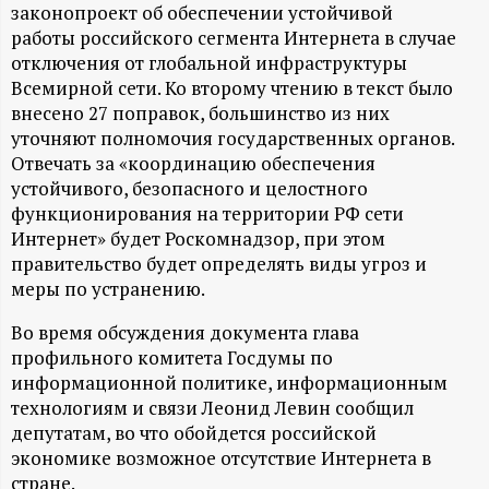
А
законопроект об обеспечении устойчивой
работы российского сегмента Интернета в случае
Н
отключения от глобальной инфраструктуры
Всемирной сети. Ко второму чтению в текст было
-
внесено 27 поправок, большинство из них
уточняют полномочия государственных органов.
и
Отвечать за «координацию обеспечения
устойчивого, безопасного и целостного
н
функционирования на территории РФ сети
Интернет» будет Роскомнадзор, при этом
ф
правительство будет определять виды угроз и
меры по устранению.
о
Во время обсуждения документа глава
профильного комитета Госдумы по
р
информационной политике, информационным
технологиям и связи Леонид Левин сообщил
м
депутатам, во что обойдется российской
экономике возможное отсутствие Интернета в
а
стране.