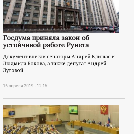
р
т
а
Госдума приняла закон об
устойчивой работе Рунета
л
Документ внесли сенаторы Андрей Клишас и
Людмила Бокова, а также депутат Андрей
Луговой
16 апреля 2019 - 12:15