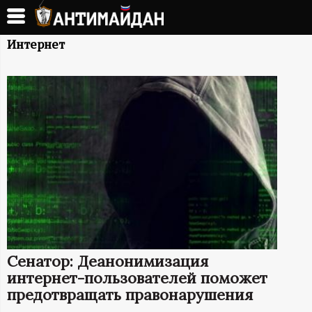
Перейти
к
А
основному
Интернет
содержанию
Н
Т
И
М
А
Й
Сенатор: Деанонимизация
Д
интернет-пользователей поможет
предотвращать правонарушения