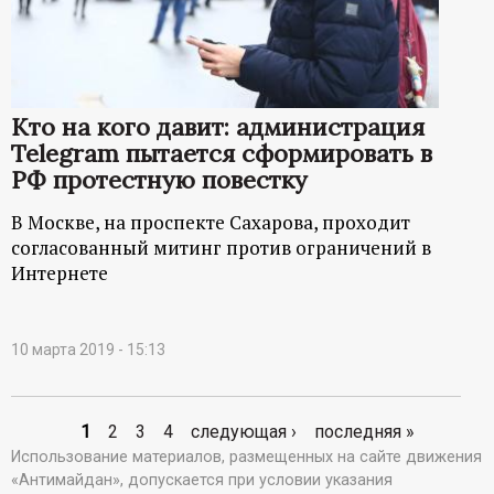
Кто на кого давит: администрация
Telegram пытается сформировать в
РФ протестную повестку
В Москве, на проспекте Сахарова, проходит
согласованный митинг против ограничений в
Интернете
10 марта 2019 - 15:13
1
2
3
4
следующая ›
последняя »
С
Использование материалов, размещенных на сайте движения
«Антимайдан», допускается при условии указания