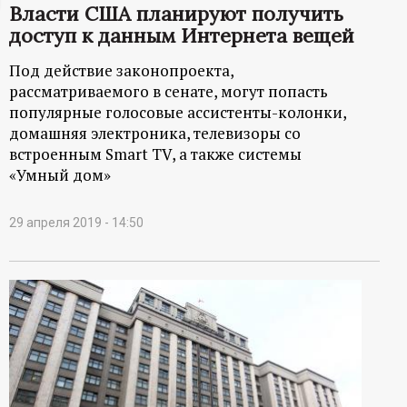
Власти США планируют получить
ц
доступ к данным Интернета вещей
и
Под действие законопроекта,
рассматриваемого в сенате, могут попасть
о
популярные голосовые ассистенты-колонки,
домашняя электроника, телевизоры со
н
встроенным Smart TV, а также системы
«Умный дом»
н
29 апреля 2019 - 14:50
ы
й
п
о