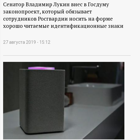
А
Сенатор Владимир Лукин внес в Госдуму
законопроект, который обязывает
Н
сотрудников Росгвардии носить на форме
хорошо читаемые идентификационные знаки
-
и
27 августа 2019 - 15:12
н
ф
о
р
м
а