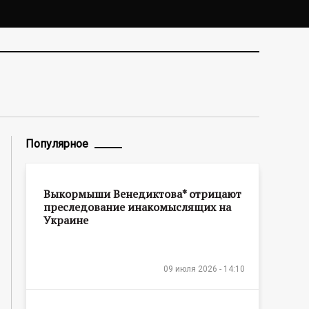
Популярное
Выкормыши Венедиктова* отрицают
преследование инакомыслящих на
Украине
09 июля 2026 - 14:10