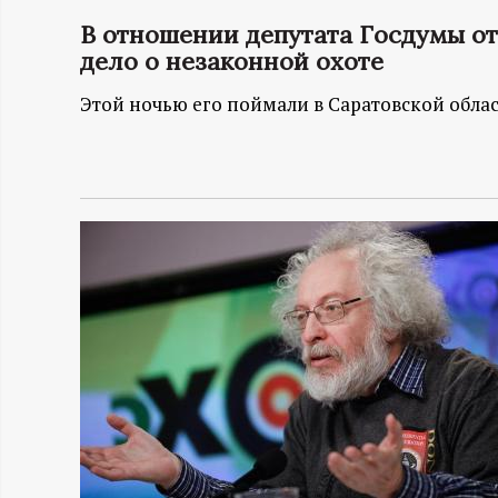
В отношении депутата Госдумы о
Н
дело о незаконной охоте
-
Этой ночью его поймали в Саратовской облас
и
н
ф
о
р
м
а