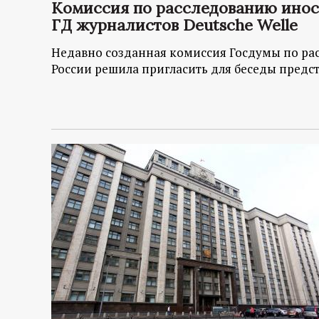
р
Комиссия по расследованию инос
ГД журналистов Deutsche Welle
т
Недавно созданная комиссия Госдумы по ра
России решила пригласить для беседы предс
а
л