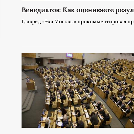
ц
Венедиктов: Как оцениваете резу
и
Главред «Эха Москвы» прокомментировал пр
о
н
н
ы
й
п
о