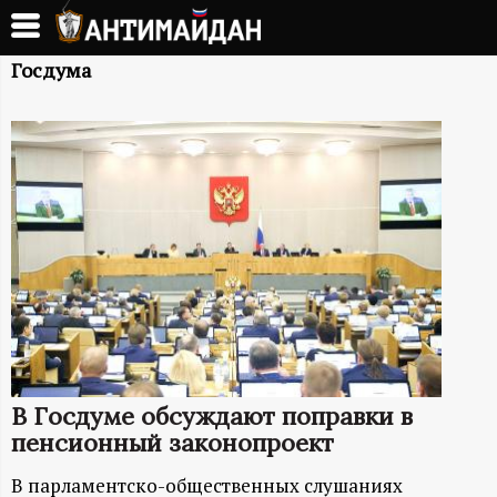
Перейти
к
А
основному
Госдума
содержанию
Н
Т
И
М
А
Й
В Госдуме обсуждают поправки в
Д
пенсионный законопроект
В парламентско-общественных слушаниях