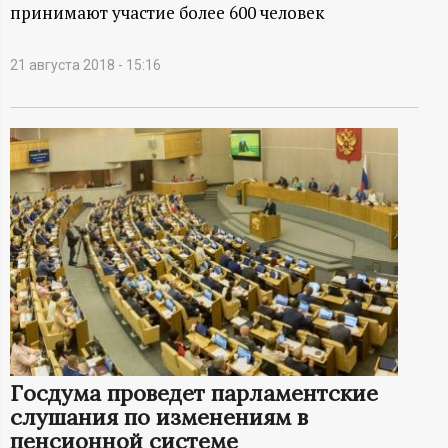
А
принимают участие более 600 человек
Н
21 августа 2018 - 15:16
-
и
н
ф
о
р
м
Госдума проведет парламентские
слушания по изменениям в
а
пенсионной системе