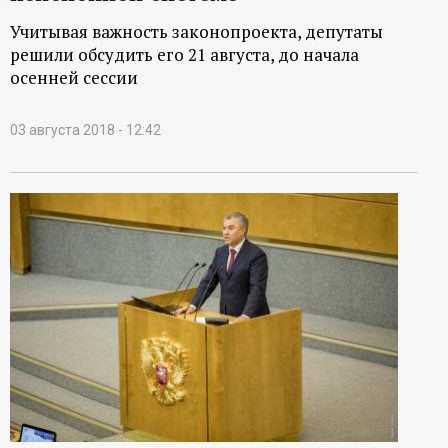
ц
Учитывая важность законопроекта, депутаты
решили обсудить его 21 августа, до начала
и
осенней сессии
о
03 августа 2018 - 12:42
н
н
ы
й
п
о