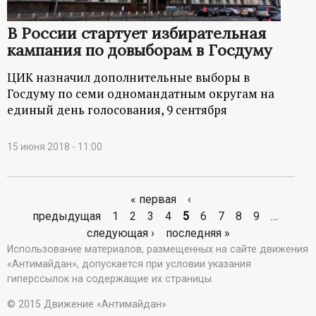
В России стартует избирательная
кампания по довыборам в Госдуму
ЦИК назначил дополнительные выборы в
Госдуму по семи одномандатным округам на
единый день голосования, 9 сентября
15 июня 2018 - 11:00
« первая
‹
С
предыдущая
1
2
3
4
5
6
7
8
9
…
следующая ›
последняя »
т
Использование материалов, размещенных на сайте движения
«Антимайдан», допускается при условии указания
р
гиперссылок на содержащие их страницы.
а
© 2015 Движение «Антимайдан»