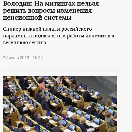
р
Володин: На митингах нельзя
решить вопросы изменения
т
пенсионной системы
Спикер нижней палаты российского
а
парламента подвел итоги работы депутатов в
весеннюю сессию
л
27 июля 2018 - 16:17