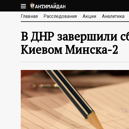
Перейти
к
А
Главная
Расследования
Акции
Аналитика
основному
содержанию
Н
В ДНР завершили с
Т
Киевом Минска-2
И
М
А
Й
Д
А