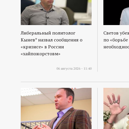
р
т
а
Либеральный политолог
Светов убе
Кынев* назвал сообщения о
по «борьбе
л
«кризисе» в России
необходиос
«хайпожорстовм»
06 августа 2026 - 11:40