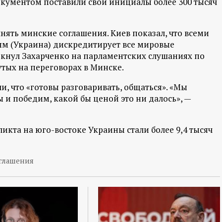
окументом поставили свои инициалы более 300 тысяч
лнять минские соглашения. Киев показал, что всеми
мым (Украина) дискредитирует все мировые
ркнул Захарченко на парламентских слушаниях по
тых на переговорах в Минске.
и, что «готовы разговаривать, общаться». «Мы
 и победим, какой бы ценой это ни далось», —
та на юго-востоке Украины стали более 9,4 тысяч
глашения