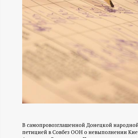
Н
-
и
н
ф
о
р
м
В самопровозглашенной Донецкой народной 
а
петицией в Совбез ООН о невыполнении Кие