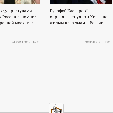
ежду приступами
Русофоб Каспаров*
к России вспомнила,
оправдывает удары Киева по
оренной москвич»
жилым кварталам в России
31 июля 2026 - 13:47
30 июля 2026 - 10:51