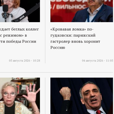
ждает беглых коллег
«Кровавая ломка» по-
 с режимом» в
гудковски: парижский
ти победы России
гастролер вновь хоронит
Россию
05 августа 2026 - 10:28
04 августа 2026 - 11:05