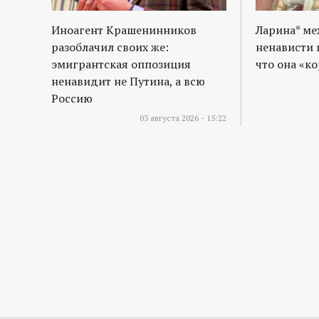
Иноагент Крашенинников
Ларина* м
разоблачил своих же:
ненависти 
эмигрантская оппозиция
что она «к
ненавидит не Путина, а всю
Россию
03 августа 2026 - 15:22