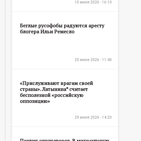
10 июля 2026 - 16:10
Беглые русофобы радуются аресту
блогера Ильи Ремесло
20 июля 2026 - 11:40
«Прислуживают врагам своей
страны». Латынина* считает
бесполезной «российскую
оппозицию»
29 июля 2026 - 14:20
Партия ощущаторов. В мигрантскую