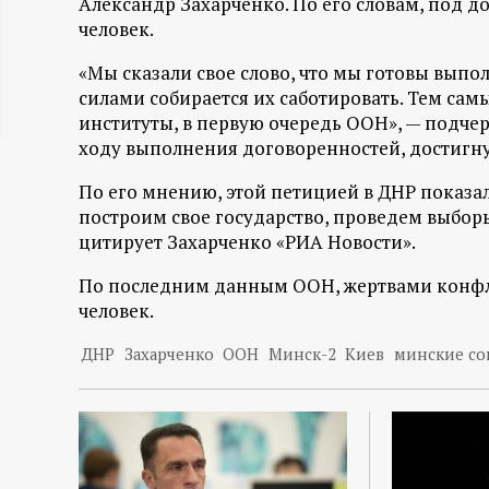
Александр Захарченко. По его словам, под д
ц
человек.
«Мы сказали свое слово, что мы готовы выпо
и
силами собирается их саботировать. Тем са
институты, в первую очередь ООН», — подче
о
ходу выполнения договоренностей, достигну
н
По его мнению, этой петицией в ДНР показал
построим свое государство, проведем выборы
н
цитирует Захарченко «РИА Новости».
По последним данным ООН, жертвами конфлик
ы
человек.
й
ДНР
Захарченко
ООН
Минск-2
Киев
минские со
п
о