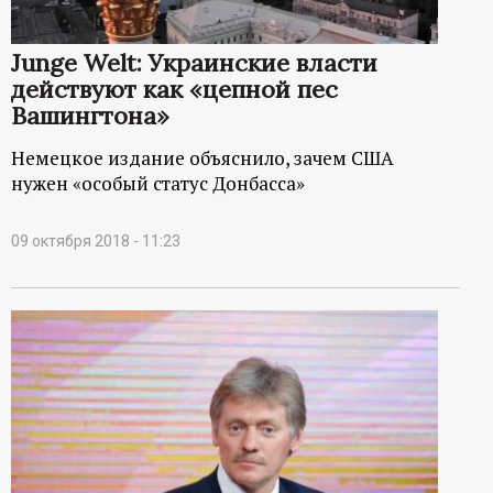
р
Junge Welt: Украинские власти
т
действуют как «цепной пес
Вашингтона»
а
Немецкое издание объяснило, зачем США
л
нужен «особый статус Донбасса»
09 октября 2018 - 11:23