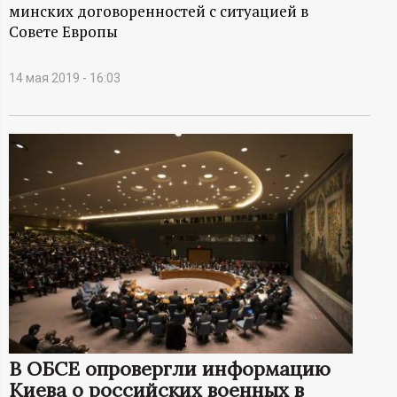
А
минских договоренностей с ситуацией в
Совете Европы
Н
-
14 мая 2019 - 16:03
и
н
ф
о
р
м
В ОБСЕ опровергли информацию
а
Киева о российских военных в