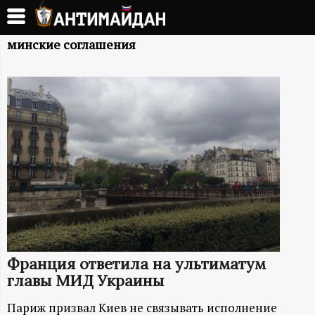
Перейти
к
А
основному
минские соглашения
содержанию
Н
Т
И
М
А
Й
Франция ответила на ультиматум
Д
главы МИД Украины
Париж призвал Киев не связывать исполнение