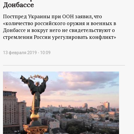
Донбассе
ц
Постпред Украины при ООН заявил, что
и
«количество российского оружия и военных в
Донбассе и вокруг него не свидетельствуют о
о
стремлении России урегулировать конфликт»
н
13 февраля 2019 - 10:09
н
ы
й
п
о