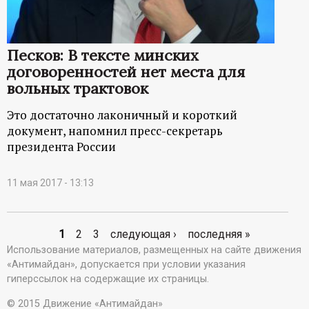
Песков: В тексте минских
договоренностей нет места для
вольных трактовок
Это достаточно лаконичный и короткий
документ, напомнил пресс-секретарь
президента России
11 мая 2017 - 13:13
1
2
3
следующая ›
последняя »
С
Использование материалов, размещенных на сайте движения
«Антимайдан», допускается при условии указания
т
гиперссылок на содержащие их страницы.
р
© 2015 Движение «Антимайдан»