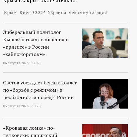
Крыма закрыт окончательно.
Крым
Киев
СССР
Украина
декоммунизация
Либеральный политолог
Кынев* назвал сообщения о
«кризисе» в России
«хайпожорстовм»
06 августа 2026 - 11:40
Светов убеждает беглых коллег
по «борьбе с режимом» в
необходиости победы России
05 августа 2026 - 10:28
«Кровавая ломка» по-
гудковски: парижский