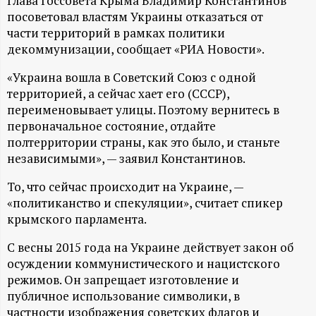
А
Глава Госсовета Крыма Владимир Константинов
посоветовал властям Украины отказаться от
Н
части территорий в рамках политики
декоммунизации, сообщает «РИА Новости».
-
«Украина вошла в Советский Союз с одной
территорией, а сейчас хает его (СССР),
и
переименовывает улицы. Поэтому вернитесь в
первоначальное состояние, отдайте
н
полтерритории страны, как это было, и станьте
независимыми», — заявил Константинов.
ф
То, что сейчас происходит на Украине, —
о
«политиканство и спекуляции», считает спикер
крымского парламента.
р
С весны 2015 года на Украине действует закон об
осуждении коммунистического и нацистского
м
режимов. Он запрещает изготовление и
публичное использование символики, в
а
частности изображения советских флагов и