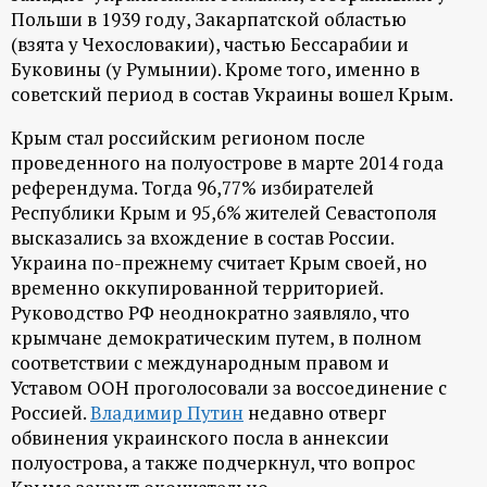
р
Польши в 1939 году, Закарпатской областью
(взята у Чехословакии), частью Бессарабии и
т
Буковины (у Румынии). Кроме того, именно в
советский период в состав Украины вошел Крым.
а
Крым стал российским регионом после
проведенного на полуострове в марте 2014 года
л
референдума. Тогда 96,77% избирателей
Республики Крым и 95,6% жителей Севастополя
высказались за вхождение в состав России.
Украина по-прежнему считает Крым своей, но
временно оккупированной территорией.
Руководство РФ неоднократно заявляло, что
крымчане демократическим путем, в полном
соответствии с международным правом и
Уставом ООН проголосовали за воссоединение с
Россией.
Владимир Путин
недавно отверг
обвинения украинского посла в аннексии
полуострова, а также подчеркнул, что вопрос