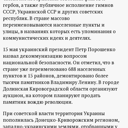
гербов, а также публичное исполнение гимнов
ц
СССР, Украинской ССР и других советских
республик. В стране массово
и
переименовываются населенные пункты и
улицы, в названиях которых есть упоминания о
о
коммунистических идеях и деятелях.
н
15 мая украинский президент Петр Порошенко
назвал декоммунизацию вопросом
н
национальной безопасности. Он отметил, что в
стране уже переименовано 688 населенных
ы
пунктов и 15 районов, демонтировано более
тысячи памятников Владимиру Ленину. В городе
Долинская Кировоградской области организуют
й
аукцион, на котором планируют продать
памятник вождю революции.
п
При советской власти территория Украины
о
пополнилась Донецко-Криворожским регионом,
западно-украинскими землями, отобранными у