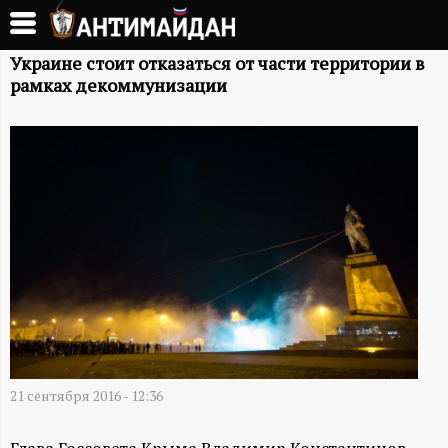
Перейти
к
А
основному
Украине стоит отказаться от части территории в
рамках декоммунизации
содержанию
Н
Т
И
М
А
Й
Д
21 сентября 2016 - 12:36