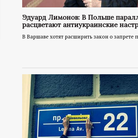
ц
Эдуард Лимонов: В Польше парал
и
расцветают антиукраинские наст
В Варшаве хотят расширить закон о запрете
о
н
н
ы
й
п
о