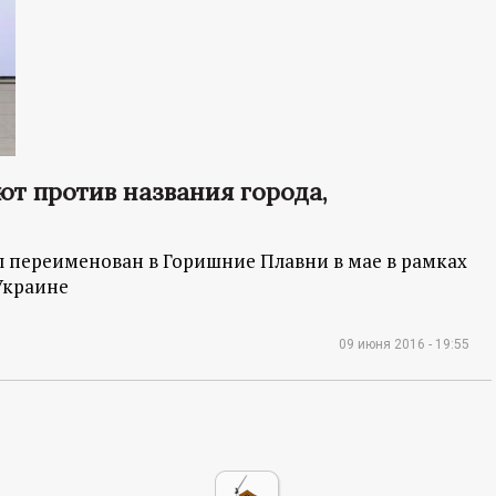
т против названия города,
л переименован в Горишние Плавни в мае в рамках
Украине
09 июня 2016 - 19:55