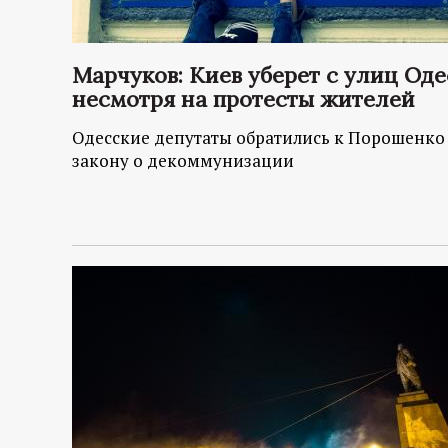
р
т
Марчуков: Киев уберет с улиц Од
несмотря на протесты жителей
а
Одесские депутаты обратились к Порошенко с
л
закону о декоммунизации