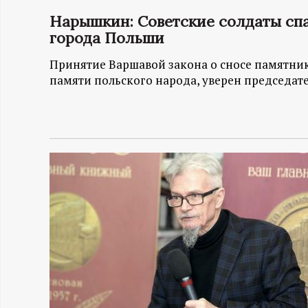
Нарышкин: Советские солдаты спа
Н
города Польши
-
Принятие Варшавой закона о сносе памятни
памяти польского народа, уверен председат
и
н
ф
о
р
м
а