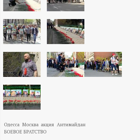
А
Н
-
и
н
ф
о
р
м
Одесса
Москва
акция
Антимайдан
БОЕВОЕ БРАТСТВО
а