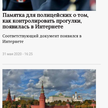
ц
Памятка для полицейских о том,
и
как контролировать прогулки,
появилась в Интернете
о
Соответствующий документ появился в
н
Интернете
н
31 мая 2020 - 16:25
ы
й
п
о