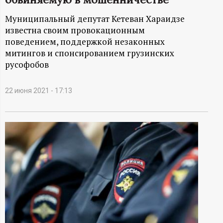
А
Муниципальный депутат Кетеван Хараидзе
Н
известна своим провокационным
поведением, поддержкой незаконных
-
митингов и спонсированием грузинских
русофобов
и
н
22 июня 2021 - 17:13
ф
о
р
м
а