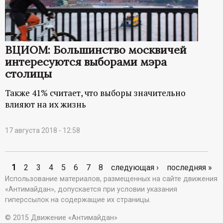
ВЦИОМ: Большинство москвичей
интересуются выборами мэра
столицы
Также 41% считает, что выборы значительно
влияют на их жизнь
17 августа 2018 - 12:58
1
2
3
4
5
6
7
8
следующая ›
последняя »
С
Использование материалов, размещенных на сайте движения
«Антимайдан», допускается при условии указания
т
гиперссылок на содержащие их страницы.
р
© 2015 Движение «Антимайдан»