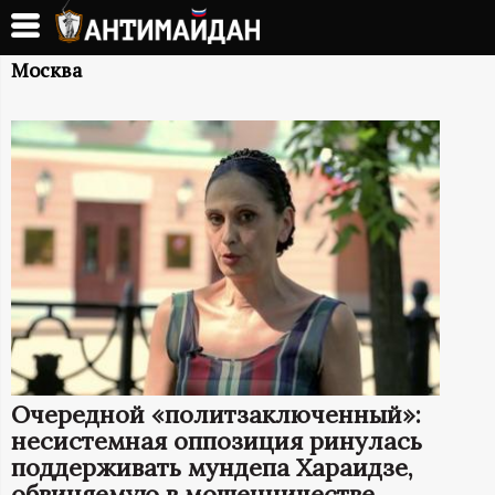
Перейти
к
А
основному
Москва
содержанию
Н
Т
И
М
А
Й
Очередной «политзаключенный»:
Д
несистемная оппозиция ринулась
поддерживать мундепа Хараидзе,
обвиняемую в мошенничестве