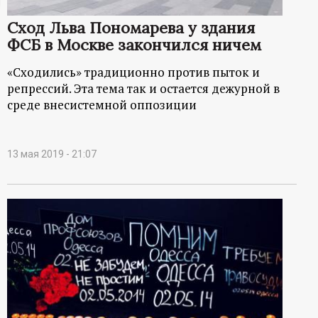
ц
Сход Льва Пономарева у здания
ФСБ в Москве закончился ничем
и
«Сходились» традиционно против пыток и
о
репрессий. Эта тема так и остается дежурной в
среде внесистемной оппозиции
н
н
13 мая 2019 - 21:07
ы
й
п
о