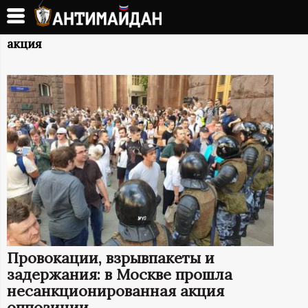
Перейти
к
А
основному
акция
содержанию
Н
Т
И
М
А
Й
Провокации, взрывпакеты и
Д
задержания: в Москве прошла
несанкционированная акция
оппозиции