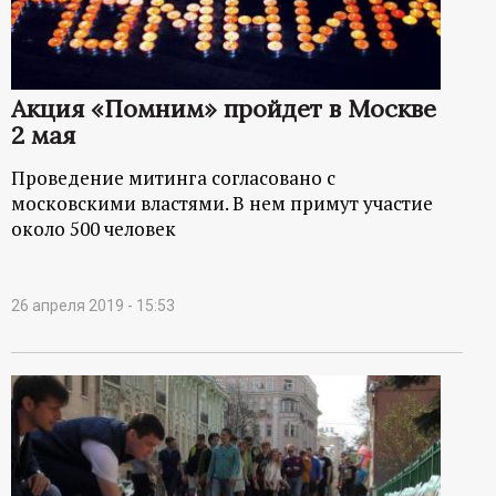
р
т
Акция «Помним» пройдет в Москве
а
2 мая
л
Проведение митинга согласовано с
московскими властями. В нем примут участие
около 500 человек
26 апреля 2019 - 15:53