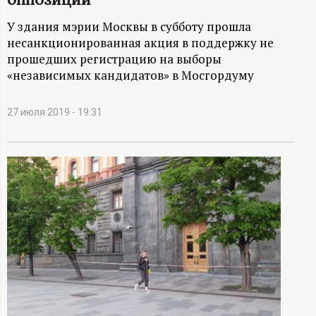
А
У здания мэрии Москвы в субботу прошла
Н
несанкционированная акция в поддержку не
прошедших регистрацию на выборы
-
«независимых кандидатов» в Мосгордуму
и
27 июля 2019 - 19:31
н
ф
о
р
м
а