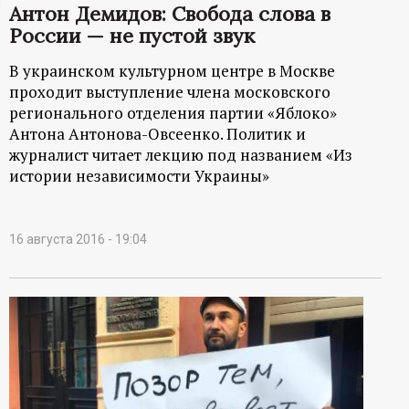
Антон Демидов: Свобода слова в
ц
России — не пустой звук
и
В украинском культурном центре в Москве
проходит выступление члена московского
о
регионального отделения партии «Яблоко»
Антона Антонова-Овсеенко. Политик и
н
журналист читает лекцию под названием «Из
истории независимости Украины»
н
ы
16 августа 2016 - 19:04
й
п
о