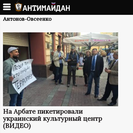
Перейти
к
А
основному
Антонов-Овсеенко
содержанию
Н
Т
И
М
А
Й
На Арбате пикетировали
Д
украинский культурный центр
(ВИДЕО)