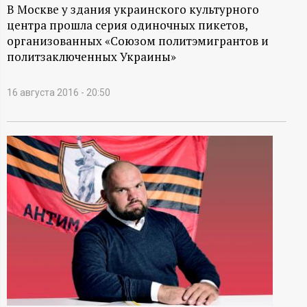
А
В Москве у здания украинского культурного
центра прошла серия одиночных пикетов,
Н
организованных «Союзом политэмигрантов и
политзаключенных Украины»
-
и
16 августа 2016 - 20:50
н
ф
о
р
м
а