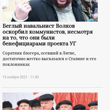
р
т
Беглый навальнист Волков
а
оскорбил коммунистов, несмотря
на то, что они были
л
бенефициарами проекта УГ
Соратник блогера, осевший в Литве,
достаточно жестко высказался о Сталине и его
поклонниках
15 ноября 2021 - 11:40