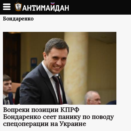
Перейти
к
А
основному
Бондаренко
содержанию
Н
Т
И
М
А
Й
Вопреки позиции КПРФ
Д
Бондаренко сеет панику по поводу
спецоперации на Украине