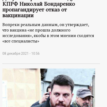
КПРФ Николай Бондаренко
ц
пропагандирует отказ от
вакцинации
и
Вопреки реальным данным, он утверждает,
о
что вакцина «не прошла должного
исследования», якобы в этом мнении сходятся
н
«все специалисты»
н
08 декабря 2021 - 10:56
ы
й
п
о