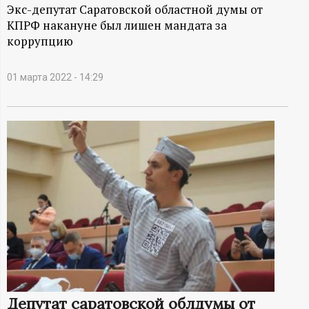
А
Экс-депутат Саратовской областной думы от
КПРФ накануне был лишен мандата за
Н
коррупцию
-
01 марта 2022 - 14:29
и
н
ф
о
р
м
а
Депутат саратовской облдумы от