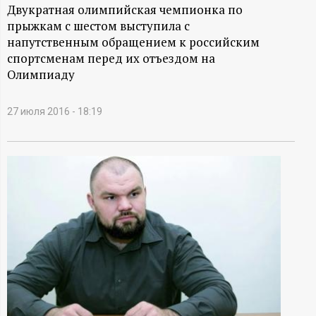
А
Двукратная олимпийская чемпионка по
прыжкам с шестом выступила с
Н
напутственным обращением к российским
спортсменам перед их отъездом на
-
Олимпиаду
и
27 июля 2016 - 18:19
н
ф
о
р
м
а