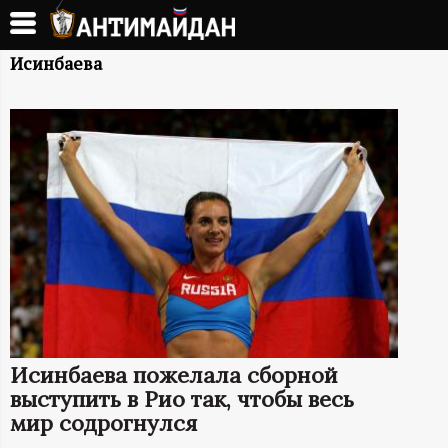
Перейти
к
А
основному
Исинбаева
содержанию
Н
Т
И
М
А
Й
Исинбаева пожелала сборной
Д
выступить в Рио так, чтобы весь
мир содрогнулся