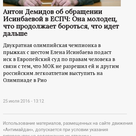
ц
Антон Демидов об обращении
Исинбаевой в ЕСПЧ: Она молодец,
и
что продолжает бороться, что идет
дальше
о
Двукратная олимпийская чемпионка в
н
прыжках с шестом Елена Исинбаева подаст
иск в Европейский суд по правам человека в
н
связи с тем, что МОК не разрешил ей и другим
российским легкоатлетам выступить на
Олимпиаде в Рио
ы
й
25 июля 2016 - 13:12
п
о
Использование материалов, размещенных на сайте движения
«Антимайдан», допускается при условии указания