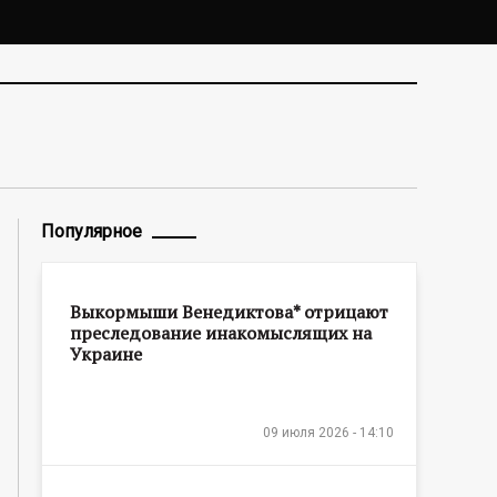
Популярное
Выкормыши Венедиктова* отрицают
преследование инакомыслящих на
Украине
09 июля 2026 - 14:10