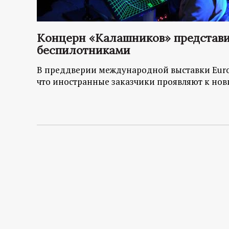
р
т
Концерн «Калашников» представи
беспилотниками
а
В преддверии международной выставки Euro
л
что иностранные заказчики проявляют к но