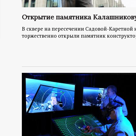
ц
Открытие памятника Калашникову
и
В сквере на пересечении Садовой-Каретной 
торжественно открыли памятник конструкто
о
н
н
ы
й
п
о