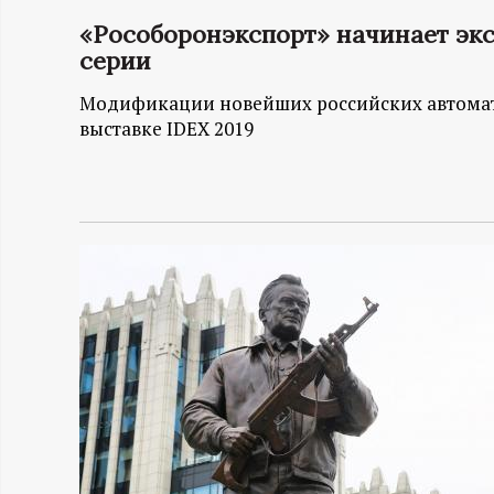
«Рособоронэкспорт» начинает эк
Н
серии
-
Модификации новейших российских автомато
выставке IDEX 2019
и
н
ф
о
р
м
а