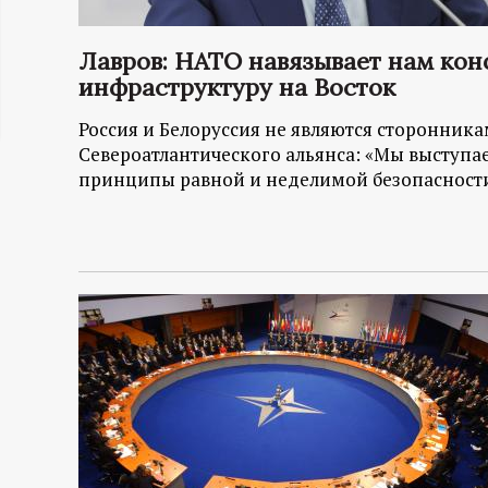
ц
Лавров: НАТО навязывает нам ко
и
инфраструктуру на Восток
Россия и Белоруссия не являются сторонни
о
Североатлантического альянса: «Мы выступае
принципы равной и неделимой безопасности 
н
н
ы
й
п
о