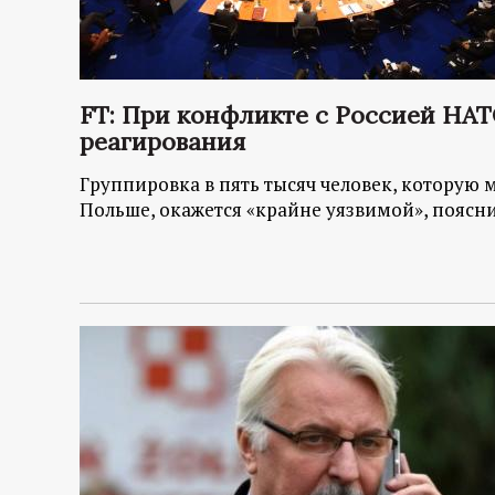
р
т
FT: При конфликте с Россией НАТ
а
реагирования
л
Группировка в пять тысяч человек, которую м
Польше, окажется «крайне уязвимой», поясн