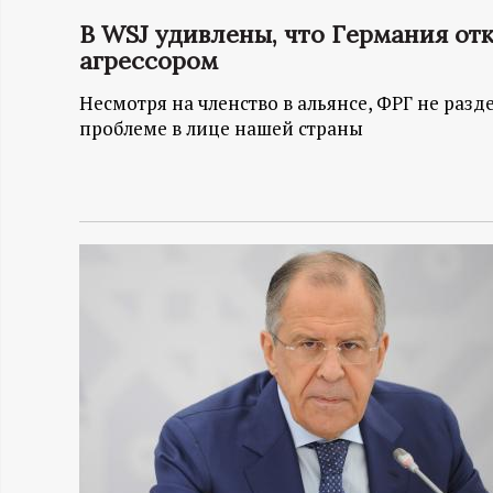
В WSJ удивлены, что Германия от
Н
агрессором
-
Несмотря на членство в альянсе, ФРГ не раз
проблеме в лице нашей страны
и
н
ф
о
р
м
а