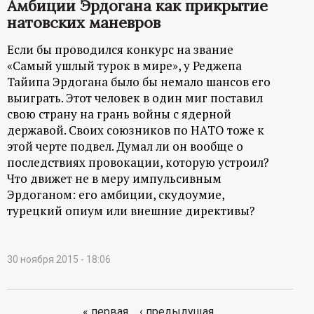
Амбиции Эрдогана как прикрытие
натовских маневров
Если бы проводился конкурс на звание
«Самый ушлый турок в мире», у Реджепа
Тайипа Эрдогана было бы немало шансов его
выиграть. Этот человек в один миг поставил
свою страну на грань войны с ядерной
державой. Своих союзников по НАТО тоже к
этой черте подвел. Думал ли он вообще о
последствиях провокации, которую устроил?
Что движет не в меру импульсивным
Эрдоганом: его амбиции, скудоумие,
турецкий опиум или внешние директивы?
30 ноября 2015 - 18:06
« первая
‹ предыдущая
…