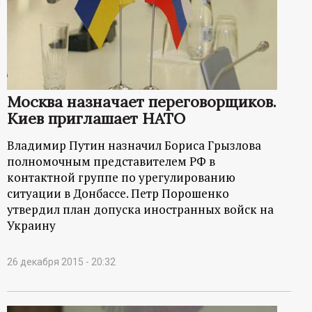
ц
и
о
Москва назначает переговорщиков.
Киев приглашает НАТО
н
Владимир Путин назначил Бориса Грызлова
н
полномочным представителем РФ в
контактной группе по урегулированию
ы
ситуации в Донбассе. Петр Порошенко
утвердил план допуска иностранных войск на
й
Украину
п
26 декабря 2015 - 20:32
о