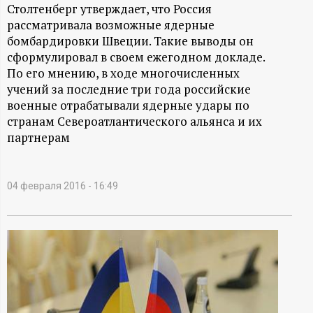
А
Столтенберг утверждает, что Россия
рассматривала возможные ядерные
Н
бомбардировки Швеции. Такие выводы он
сформулировал в своем ежегодном докладе.
-
По его мнению, в ходе многочисленных
учений за последние три года российские
и
военные отрабатывали ядерные удары по
странам Североатлантического альянса и их
н
партнерам
ф
04 февраля 2016 - 16:49
о
р
м
а