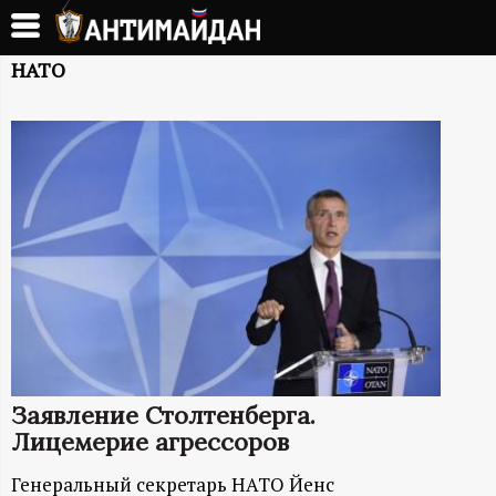
Перейти
к
А
основному
НАТО
содержанию
Н
Т
И
М
А
Й
Заявление Столтенберга.
Д
Лицемерие агрессоров
Генеральный секретарь НАТО Йенс