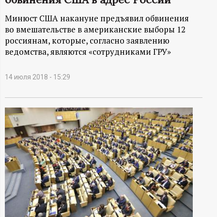
А
Минюст США накануне предъявил обвинения
Н
во вмешательстве в американские выборы 12
россиянам, которые, согласно заявлению
-
ведомства, являются «сотрудниками ГРУ»
и
14 июля 2018 - 15:29
н
ф
о
р
м
а