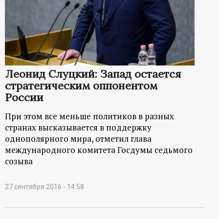
р
т
а
Леонид Слуцкий: Запад остается
л
стратегическим оппонентом
России
При этом все меньше политиков в разных
странах высказывается в поддержку
однополярного мира, отметил глава
международного комитета Госдумы седьмого
созыва
27 сентября 2016 - 14:58