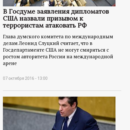
ц
В Госдуме заявления дипломатов
США назвали призывом к
и
террористам атаковать РФ
о
Глава думского комитета по международным
делам Леонид Слуцкий считает, что в
н
Госдепартаменте США не могут смириться с
ростом авторитета России на международной
н
арене
ы
07 октября 2016 - 13:00
й
п
о