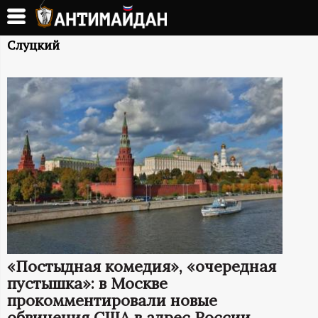
Перейти
к
А
основному
Слуцкий
содержанию
Н
Т
И
М
А
Й
«Постыдная комедия», «очередная
Д
пустышка»: в Москве
прокомментировали новые
обвинения США в адрес России