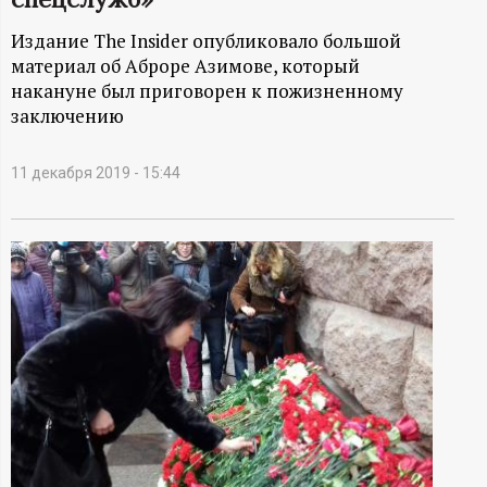
А
Издание The Insider опубликовало большой
Н
материал об Аброре Азимове, который
накануне был приговорен к пожизненному
-
заключению
и
11 декабря 2019 - 15:44
н
ф
о
р
м
а