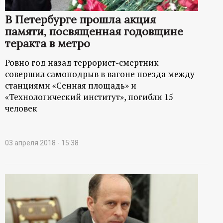
ц
В Петербурге прошла акция
памяти, посвященная годовщине
и
теракта в метро
о
Ровно год назад террорист-смертник
совершил самоподрыв в вагоне поезда между
н
станциями «Сенная площадь» и
«Технологический институт», погибли 15
н
человек
ы
03 апреля 2018 - 15:38
й
п
о