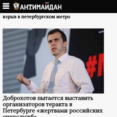
Перейти
к
А
основному
взрыв в петербургском метро
содержанию
Н
Т
И
М
А
Й
Доброхотов пытается выставить
Д
организаторов теракта в
Петербурге «жертвами российских
спецслужб»