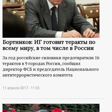
р
т
а
л
Бортников: ИГ готовит теракты по
всему миру, в том числе в России
За год российские силовики предотвратили 16
терактов в 9 городах России, сообщил
директор ФСБ и председатель Национального
антитеррористического комитета
11 апреля 2017 - 11:55