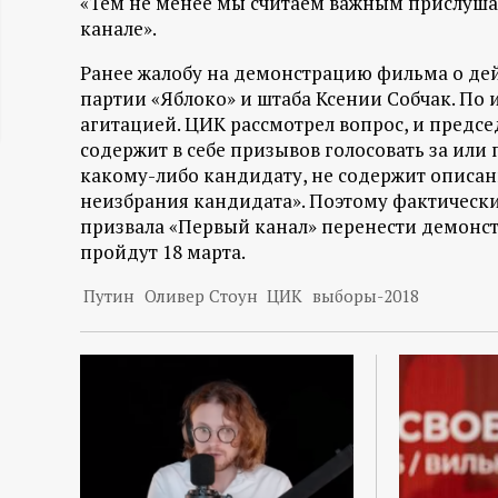
«Тем не менее мы считаем важным прислуша
ц
канале».
Ранее жалобу на демонстрацию фильма о де
и
партии «Яблоко» и штаба Ксении Собчак. По
агитацией. ЦИК рассмотрел вопрос, и предсе
о
содержит в себе призывов голосовать за или
какому-либо кандидату, не содержит описа
н
неизбрания кандидата». Поэтому фактически
призвала «Первый канал» перенести демонс
н
пройдут 18 марта.
ы
Путин
Оливер Стоун
ЦИК
выборы-2018
й
п
о