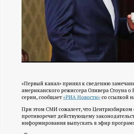
Н
-
и
н
ф
о
«Первый канал» принял к сведению замеча
американского режиссера Оливера Стоуна о
серии, сообщает
«РИА Новости»
со ссылкой н
р
При этом СМИ сожалеет, что Центризбирком с
м
противоречит действующему законодательст
информирования выпускать в эфир программ
а