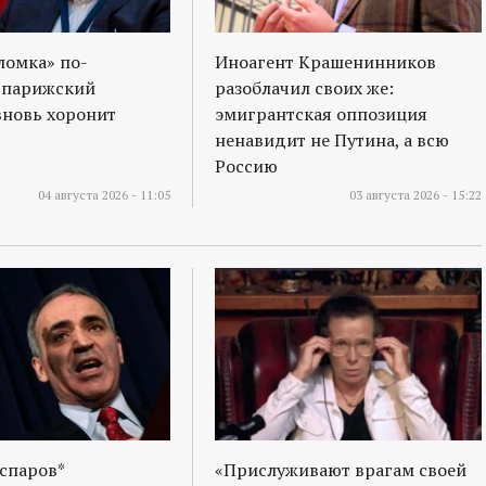
ломка» по-
Иноагент Крашенинников
 парижский
разоблачил своих же:
вновь хоронит
эмигрантская оппозиция
ненавидит не Путина, а всю
Россию
04 августа 2026 - 11:05
03 августа 2026 - 15:22
спаров*
«Прислуживают врагам своей