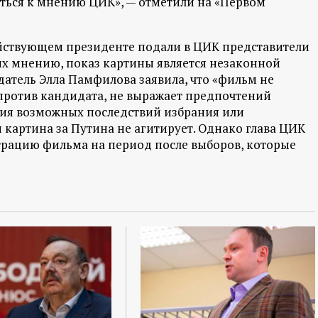
ться к мнению ЦИК», — отметили на «Первом
йствующем президенте подали в ЦИК представители
 их мнению, показ картины является незаконной
датель Элла Памфилова заявила, что «фильм не
 против кандидата, не выражает предпочтений
ния возможных последствий избрания или
 картина за Путина не агитирует. Однако глава ЦИК
трацию фильма на период после выборов, которые