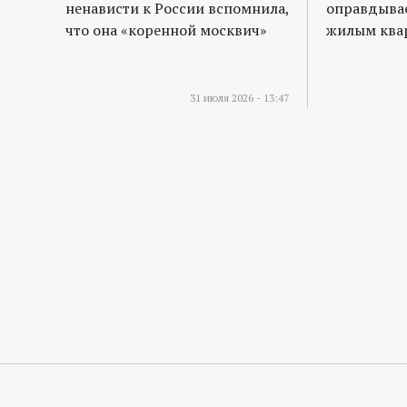
ненависти к России вспомнила,
оправдывае
что она «коренной москвич»
жилым квар
31 июля 2026 - 13:47