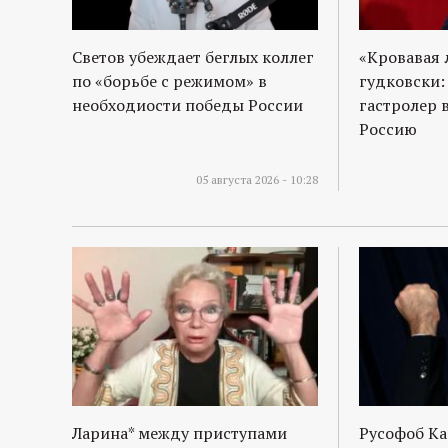
р
т
Светов убеждает беглых коллег
«Кровавая 
по «борьбе с режимом» в
гудковски:
а
необходиости победы России
гастролер 
Россию
л
05 августа 2026 - 10:28
Ларина* между приступами
Русофоб Ка