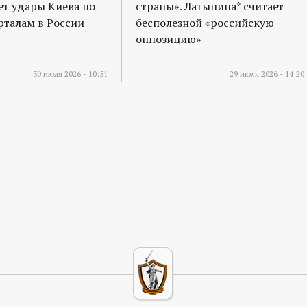
т удары Киева по
страны». Латынина* считает
талам в России
бесполезной «российскую
оппозицию»
30 июля 2026 - 10:51
29 июля 2026 - 14:20