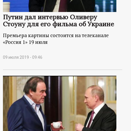
р
Путин дал интервью Оливеру
т
Стоуну для его фильма об Украине
а
Премьера картины состоится на телеканале
«Россия 1» 19 июля
л
09 июля 2019 - 09:46