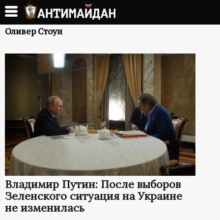
Перейти
к
А
основному
Оливер Стоун
содержанию
Н
Т
И
М
А
Й
Владимир Путин: После выборов
Д
Зеленского ситуация на Украине
не изменилась