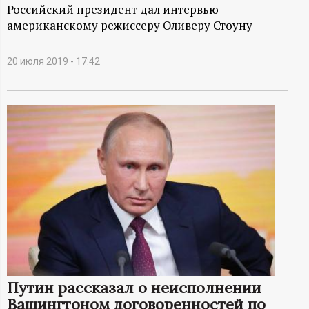
А
Российский президент дал интервью
американскому режиссеру Оливеру Стоуну
Н
-
20 июля 2019 - 17:42
и
н
ф
о
р
м
Путин рассказал о неисполнении
а
Вашингтоном договоренностей по