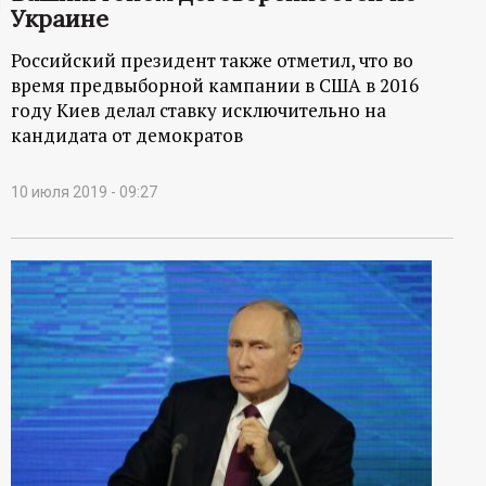
Украине
ц
Российский президент также отметил, что во
и
время предвыборной кампании в США в 2016
году Киев делал ставку исключительно на
о
кандидата от демократов
н
10 июля 2019 - 09:27
н
ы
й
п
о