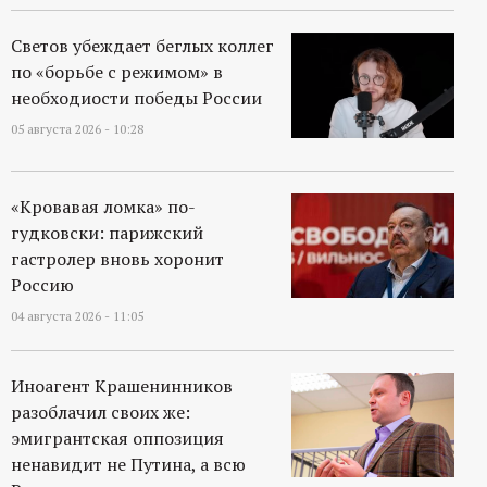
Светов убеждает беглых коллег
по «борьбе с режимом» в
необходиости победы России
05 августа 2026 - 10:28
«Кровавая ломка» по-
гудковски: парижский
гастролер вновь хоронит
Россию
04 августа 2026 - 11:05
Иноагент Крашенинников
разоблачил своих же:
эмигрантская оппозиция
ненавидит не Путина, а всю