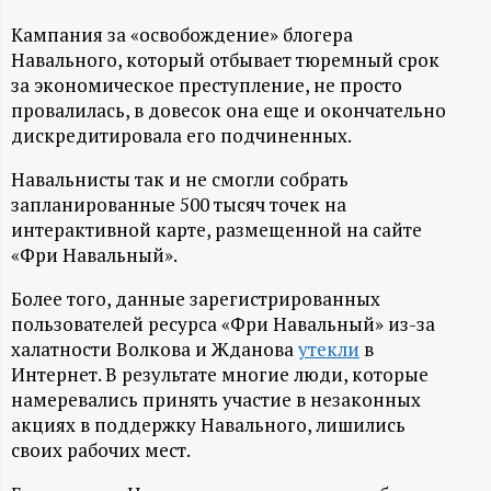
А
Кампания за «освобождение» блогера
Н
Навального, который отбывает тюремный срок
за экономическое преступление, не просто
-
провалилась, в довесок она еще и окончательно
дискредитировала его подчиненных.
и
Навальнисты так и не смогли собрать
н
запланированные 500 тысяч точек на
интерактивной карте, размещенной на сайте
ф
«Фри Навальный».
Более того, данные зарегистрированных
о
пользователей ресурса «Фри Навальный» из-за
халатности Волкова и Жданова
утекли
в
р
Интернет. В результате многие люди, которые
намеревались принять участие в незаконных
м
акциях в поддержку Навального, лишились
своих рабочих мест.
а