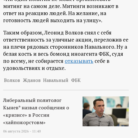
р
митинг на самом деле. Митинги возникают в
ответ на реакцию людей. На желание, на
т
готовность людей выходить на улицу».
а
Таким образом, Леонид Волков снял с себя
ответственность за уличные акции, переложив ее
на плечи рядовых сторонников Навального. Ну а
л
белая кость и весь бомонд иноагента ФБК, судя
по всему, не собирается
отказывать
себе в
удовольствиях и отдыхе.
Волков
Жданов
Навальный
ФБК
Либеральный политолог
Кынев* назвал сообщения о
«кризисе» в России
«хайпожорстовм»
06 августа 2026 - 11:40