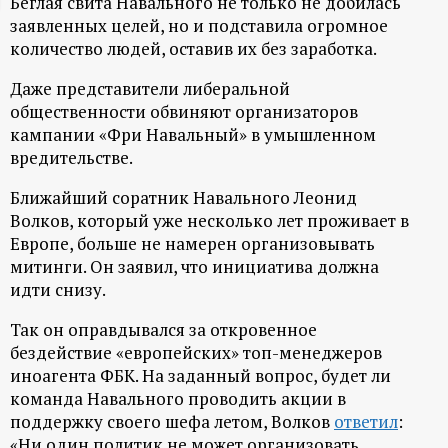
Беглая свита Навального не только не добилась
ц
заявленных целей, но и подставила огромное
количество людей, оставив их без заработка.
и
Даже представители либеральной
общественности обвиняют организаторов
о
кампании «Фри Навальный» в умышленном
вредительстве.
н
Ближайший соратник Навального Леонид
н
Волков, который уже несколько лет проживает в
Европе, больше не намерен организовывать
ы
митинги. Он заявил, что инициатива должна
идти снизу.
й
Так он оправдывался за откровенное
бездействие «европейских» топ-менеджеров
п
иноагента ФБК. На заданный вопрос, будет ли
команда Навального проводить акции в
о
поддержку своего шефа летом, Волков
ответил
:
«Ни один политик не может организовать