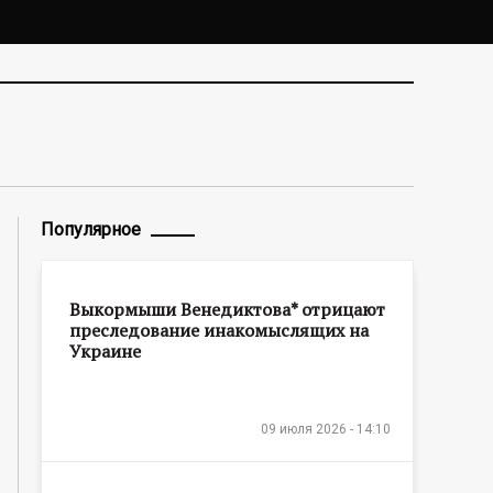
Популярное
Выкормыши Венедиктова* отрицают
преследование инакомыслящих на
Украине
09 июля 2026 - 14:10