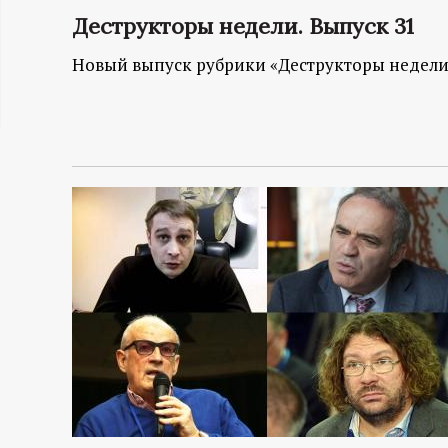
ц
Деструкторы недели. Выпуск 31
Новый выпуск рубрики «Деструкторы недели
и
о
н
н
ы
й
п
о