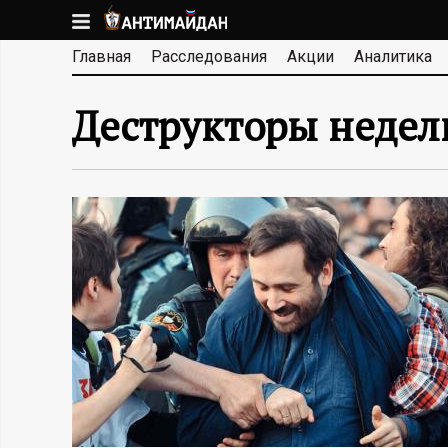
Перейти
к
А
Главная
Расследования
Акции
Аналитика
основному
содержанию
Н
Деструкторы недел
Т
И
М
А
Й
Д
А