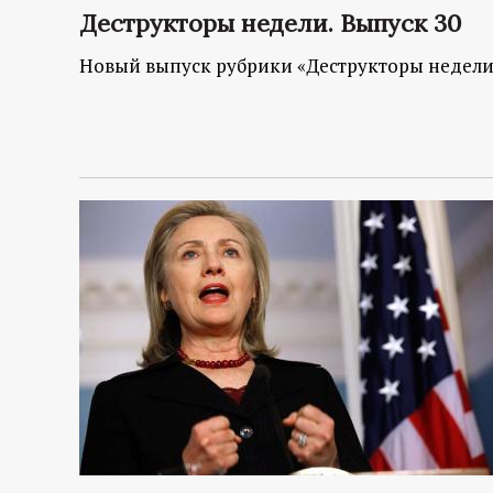
р
Деструкторы недели. Выпуск 30
т
Новый выпуск рубрики «Деструкторы недели
а
л