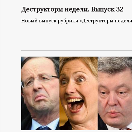
Деструкторы недели. Выпуск 32
Н
Новый выпуск рубрики «Деструкторы недели
-
и
н
ф
о
р
м
а