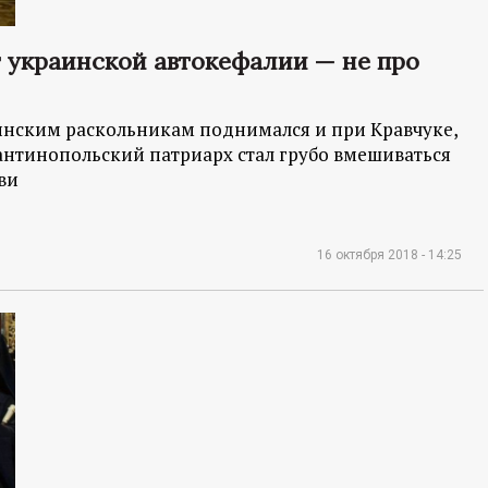
т украинской автокефалии — не про
инским раскольникам поднимался и при Кравчуке,
антинопольский патриарх стал грубо вмешиваться
ви
16 октября 2018 - 14:25