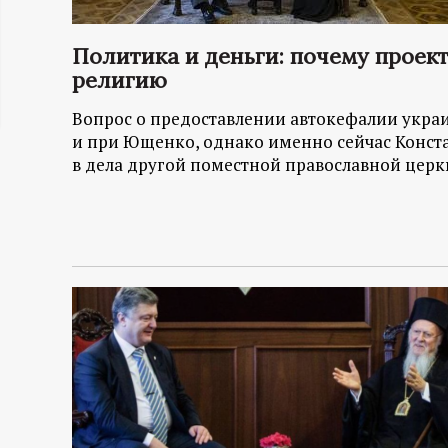
ц
Политика и деньги: почему проек
и
религию
Вопрос о предоставлении автокефалии укра
о
и при Ющенко, однако именно сейчас Конст
в дела другой поместной православной церк
н
н
ы
й
п
о