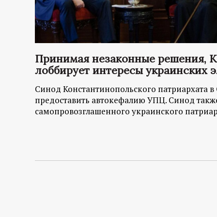
р
т
а
Принимая незаконные решения, К
лоббирует интересы украинских 
л
Синод Константинопольского патриархата в
предоставить автокефалию УПЦ. Синод такж
самопровозглашенного украинского патриар