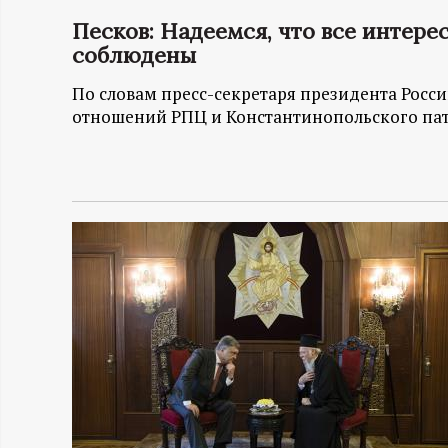
Песков: Надеемся, что все интере
Н
соблюдены
-
По словам пресс-секретаря президента Росси
отношений РПЦ и Константинопольского па
и
н
ф
о
р
м
а