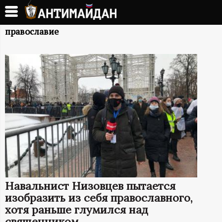
Перейти
к
А
основному
православие
содержанию
Н
Т
И
М
А
Й
Навальнист Низовцев пытается
Д
изобразить из себя православного,
хотя раньше глумился над
священником