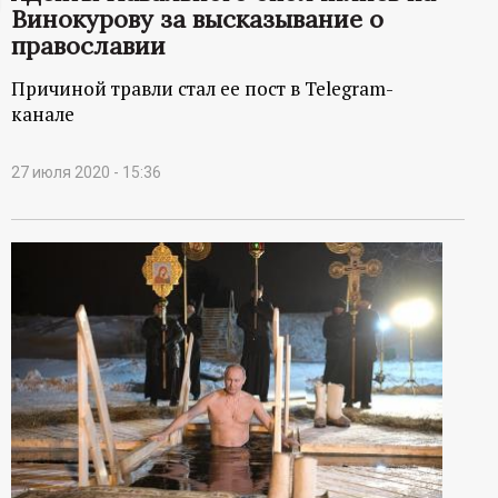
Винокурову за высказывание о
ц
православии
и
Причиной травли стал ее пост в Telegram-
канале
о
27 июля 2020 - 15:36
н
н
ы
й
п
о