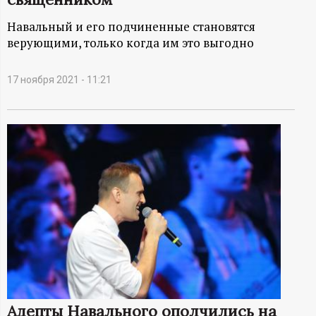
А
Навальный и его подчиненные становятся
Н
верующими, только когда им это выгодно
-
17 ноября 2021 - 11:21
и
н
ф
о
р
м
а
Адепты Навального ополчились на