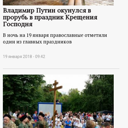
р
Владимир Путин окунулся в
т
прорубь в праздник Крещения
Господня
а
В ночь на 19 января православные отметили
один из главных праздников
л
19 января 2018 - 09:42