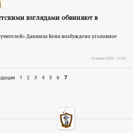
стскими взглядами обвиняют в
 учителей» Даниила Кена возбуждено уголовное
10 июня 2020 - 13:30
ыдущая
1
2
3
4
5
6
7