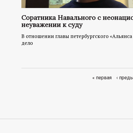
Соратника Навального с неонаци
неуважении к суду
В отношении главы петербургского «Альянса
дело
« первая
‹ пред
С
т
р
а
н