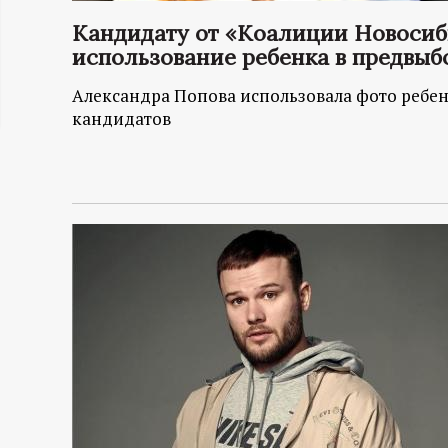
ц
Кандидату от «Коалиции Новосиби
использование ребенка в предвыб
и
Александра Попова использовала фото ребенк
кандидатов
о
н
н
ы
й
п
о