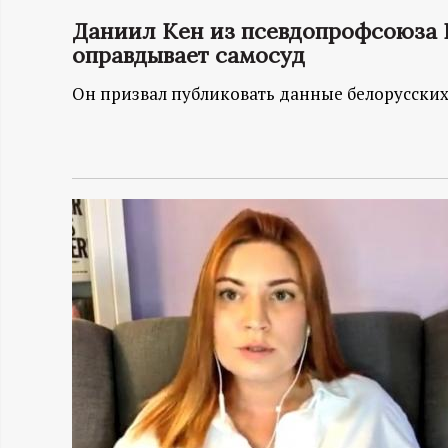
Даниил Кен из псевдопрофсоюза 
Н
оправдывает самосуд
-
Он призвал публиковать данные белорусских 
и
н
ф
о
р
м
а