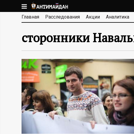
Перейти
к
А
Главная
Расследования
Акции
Аналитика
основному
содержанию
Н
сторонники Наваль
Т
И
М
А
Й
Д
А