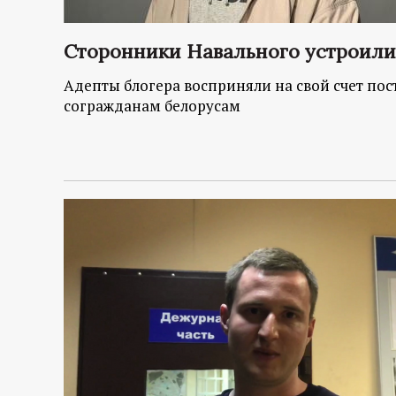
р
т
Сторонники Навального устроили
Адепты блогера восприняли на свой счет пос
а
согражданам белорусам
л