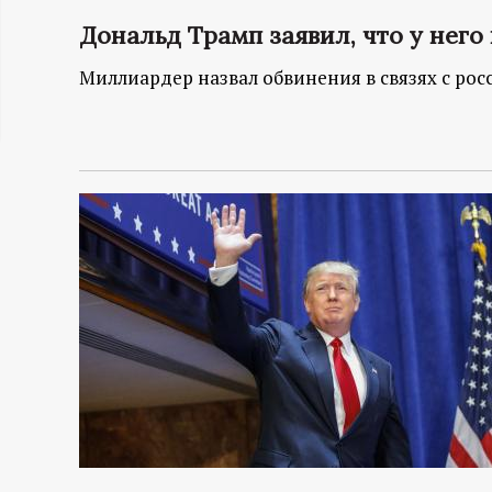
ц
Дональд Трамп заявил, что у него
Миллиардер назвал обвинения в связях с ро
и
о
н
н
ы
й
п
о