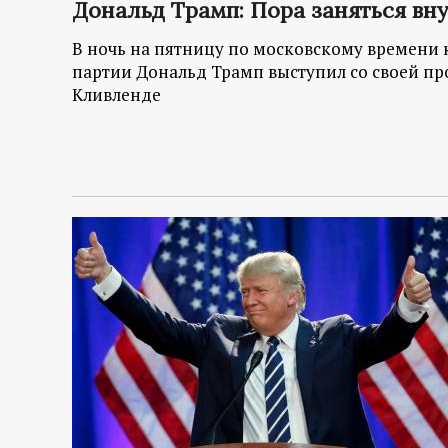
р
Дональд Трамп: Пора заняться в
В ночь на пятницу по московскому времени
т
партии Дональд Трамп выступил со своей п
Кливленде
а
л