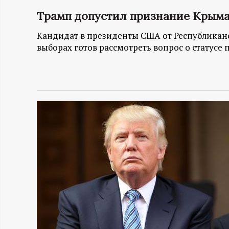
Трамп допустил признание Крыма
Н
Кандидат в президенты США от Республиканск
-
выборах готов рассмотреть вопрос о статусе
и
н
ф
о
р
м
а