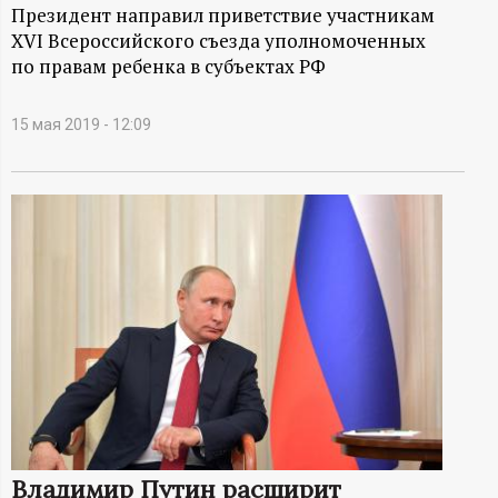
А
Президент направил приветствие участникам
XVI Всероссийского съезда уполномоченных
Н
по правам ребенка в субъектах РФ
-
15 мая 2019 - 12:09
и
н
ф
о
р
м
а
Владимир Путин расширит