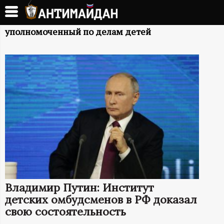
Перейти
к
А
основному
уполномоченный по делам детей
содержанию
Н
Т
И
М
А
Й
Владимир Путин: Институт
Д
детских омбудсменов в РФ доказал
свою состоятельность