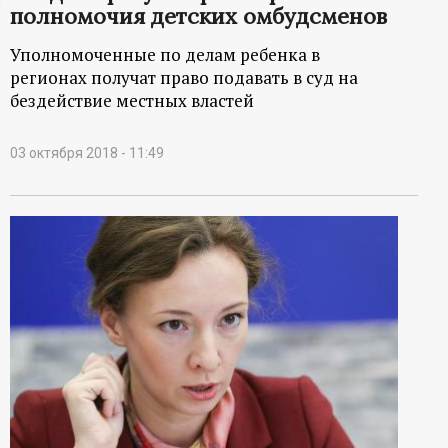
полномочия детских омбудсменов
ц
Уполномоченные по делам ребенка в
и
регионах получат право подавать в суд на
бездействие местных властей
о
03 октября 2018 - 11:49
н
н
ы
й
п
о