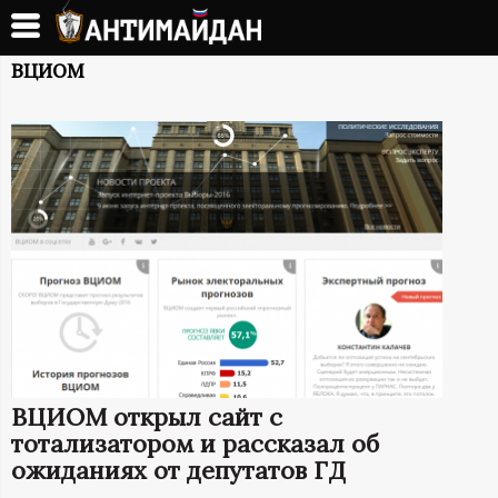
Перейти
к
А
основному
ВЦИОМ
содержанию
Н
Т
И
М
А
Й
ВЦИОМ открыл сайт с
Д
тотализатором и рассказал об
ожиданиях от депутатов ГД