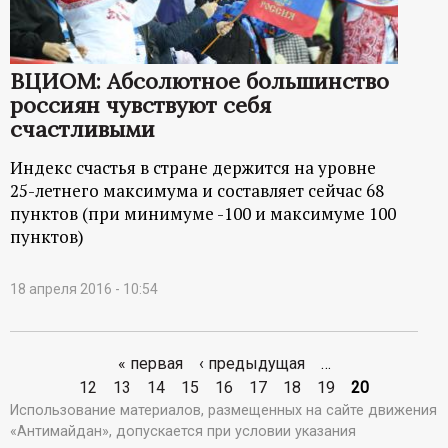
р
т
ВЦИОМ: Абсолютное большинство
россиян чувствуют себя
а
счастливыми
л
Индекс счастья в стране держится на уровне
25-летнего максимума и составляет сейчас 68
пунктов (при минимуме -100 и максимуме 100
пунктов)
18 апреля 2016 - 10:54
« первая
‹ предыдущая
…
С
12
13
14
15
16
17
18
19
20
Использование материалов, размещенных на сайте движения
т
«Антимайдан», допускается при условии указания