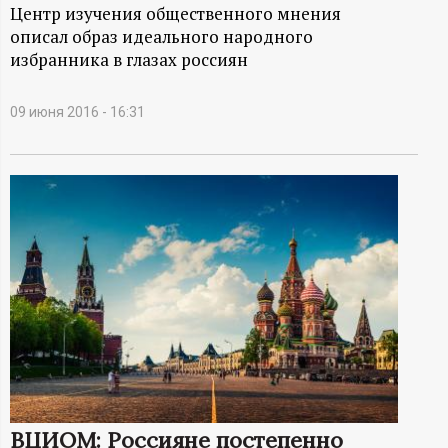
А
Центр изучения общественного мнения
описал образ идеального народного
Н
избранника в глазах россиян
-
09 июня 2016 - 16:31
и
н
ф
о
р
м
а
ВЦИОМ: Россияне постепенно