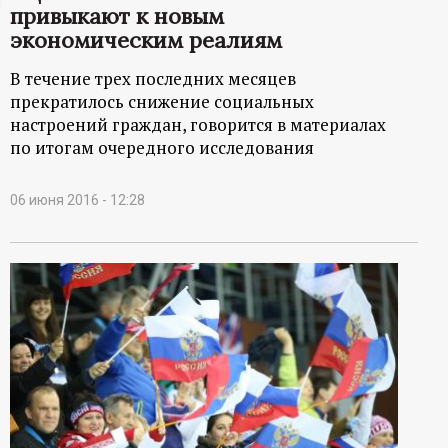
привыкают к новым
ц
экономическим реалиям
и
В течение трех последних месяцев
прекратилось снижение социальных
о
настроений граждан, говорится в материалах
по итогам очередного исследования
н
06 июня 2016 - 12:28
н
ы
й
п
о