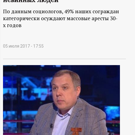
А
По данным социологов, 49% наших сограждан
Н
категорически осуждают массовые аресты 30-
х годов
-
и
05 июля 2017 - 17:55
н
ф
о
р
м
а