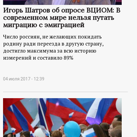
ц
Игорь Шатров об опросе ВЦИОМ: В
современном мире нельзя путать
и
миграцию с эмиграцией
Число россиян, не желающих покидать
о
родину ради переезда в другую страну,
достигло максимума за всю историю
н
измерений и составило 89%
н
04 июля 2017 - 12:39
ы
й
п
о