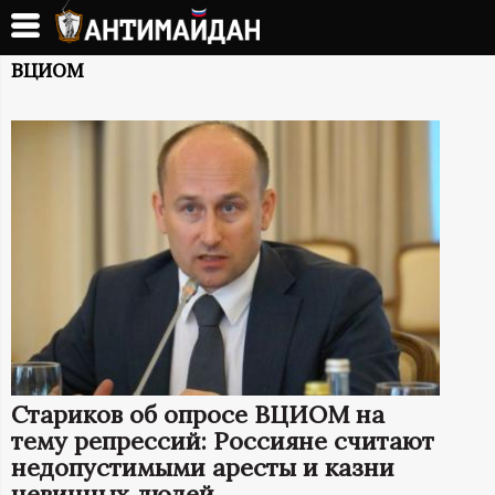
Перейти
к
А
основному
ВЦИОМ
содержанию
Н
Т
И
М
А
Й
Стариков об опросе ВЦИОМ на
Д
тему репрессий: Россияне считают
недопустимыми аресты и казни
невинных людей