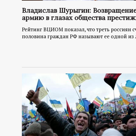
р
Владислав Шурыгин: Возвращение
т
армию в глазах общества прести
Рейтинг ВЦИОМ показал, что треть россиян 
а
половина граждан РФ называют ее одной из
л