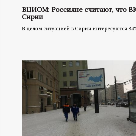
ВЦИОМ: Россияне считают, что В
Н
Сирии
-
В целом ситуацией в Сирии интересуются 8
и
н
ф
о
р
м
а