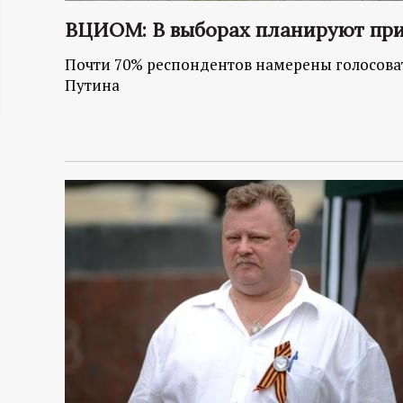
ц
ВЦИОМ: В выборах планируют при
и
Почти 70% респондентов намерены голосова
Путина
о
н
н
ы
й
п
о