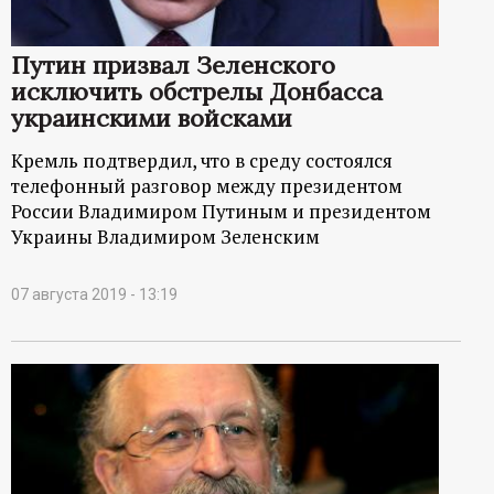
р
т
Путин призвал Зеленского
исключить обстрелы Донбасса
а
украинскими войсками
Кремль подтвердил, что в среду состоялся
л
телефонный разговор между президентом
России Владимиром Путиным и президентом
Украины Владимиром Зеленским
07 августа 2019 - 13:19