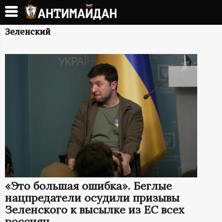
Перейти
к
А
основному
Зеленский
содержанию
Н
Т
И
М
А
Й
«Это большая ошибка». Беглые
Д
нацпредатели осудили призывы
Зеленского к высылке из ЕС всех
россиян