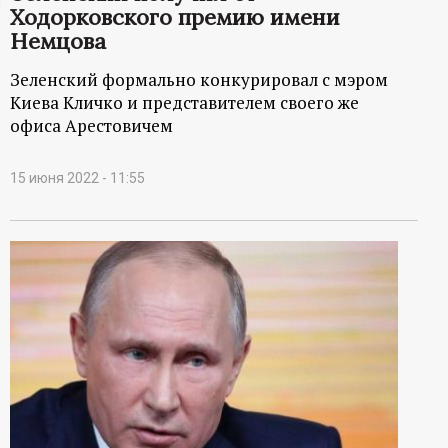
Ходорковского премию имени
ц
Немцова
и
Зеленский формально конкурировал с мэром
Киева Кличко и представителем своего же
о
офиса Арестовичем
н
15 июня 2022 - 11:55
н
ы
й
п
о