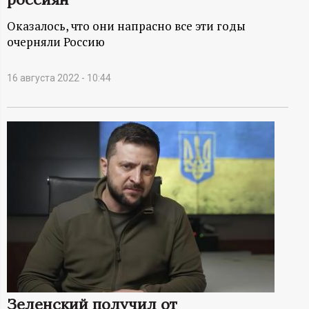
А
Оказалось, что они напрасно все эти годы
Н
очерняли Россию
-
16 августа 2022 - 10:44
и
н
ф
о
р
м
а
Зеленский получил от