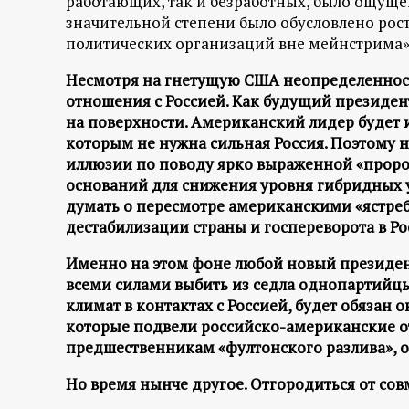
работающих, так и безработных, было ощущени
значительной степени было обусловлено рос
политических организаций вне мейнстрима»
Несмотря на гнетущую США неопределенность
отношения с Россией. Как будущий президент
на поверхности. Американский лидер будет и
которым не нужна сильная Россия. Поэтому 
иллюзии по поводу ярко выраженной «проро
оснований для снижения уровня гибридных у
думать о пересмотре американскими «ястре
дестабилизации страны и госпереворота в Рос
Именно на этом фоне любой новый президент
всеми силами выбить из седла однопартийцы
климат в контактах с Россией, будет обязан 
которые подвели российско-американские о
предшественникам «фултонского разлива», о
Но время нынче другое. Отгородиться от со