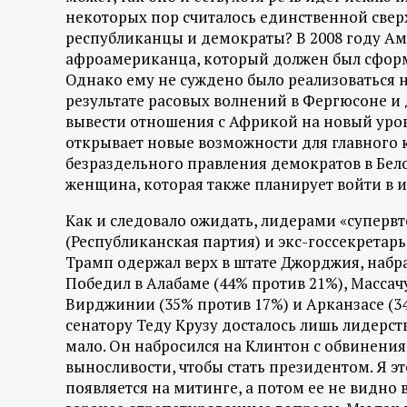
некоторых пор считалось единственной свер
ц
республиканцы и демократы? В 2008 году Ам
афроамериканца, который должен был сформ
и
Однако ему не суждено было реализоваться 
результате расовых волнений в Фергюсоне и 
о
вывести отношения с Африкой на новый уров
открывает новые возможности для главного к
н
безраздельного правления демократов в Бел
женщина, которая также планирует войти в 
н
Как и следовало ожидать, лидерами «суперв
ы
(Республиканская партия) и экс-госсекретар
Трамп одержал верх в штате Джорджия, набр
й
Победил в Алабаме (44% против 21%), Массачу
Вирджинии (35% против 17%) и Арканзасе (3
сенатору Теду Крузу досталось лишь лидерств
п
мало. Он набросился на Клинтон с обвинения
выносливости, чтобы стать президентом. Я э
о
появляется на митинге, а потом ее не видно 