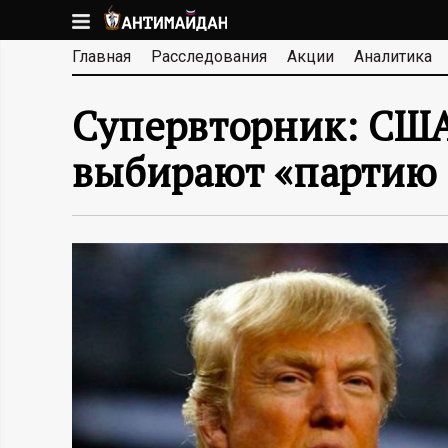
Перейти
к
А
Главная
Расследования
Акции
Аналитика
основному
содержанию
Н
Супервторник: США 
Т
выбирают «партию 
И
М
А
Й
Д
А