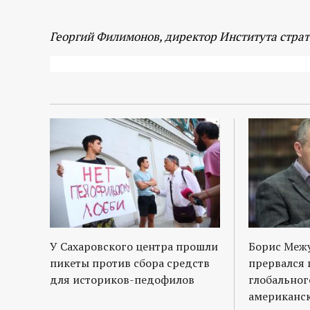
Георгий Филимонов, директор Института страт
У Сахаровского центра прошли
Борис Межу
пикеты против сбора средств
прервался 
для историков-педофилов
глобальног
американс