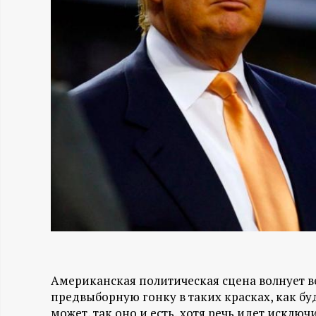
Н
-
и
н
ф
о
р
м
Американская политическая сцена волнует в
предвыборную гонку в таких красках, как буд
а
может, так оно и есть, хотя речь идет исклю