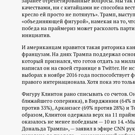
заранее отрепетированные вопросы. Мы так 
р
качествами, ни с китайцами не способна вес
кресло ей просто не потянуть». Трамп, высту
т
«объединяющей фигурой», намекая на то, что
победа на праймериз может расколоть парти
а
инициатив.
л
И американцам нравится такая риторика кан
французам. На днях Трампа поддержал осно
который признался, что готов отдать за милл
написал он на своей странице в Twitter. Не 
выборах в ноябре 2016 года поспособствует
правого интернационала. Хотя пока это тол
Фигуру Клинтон рано списывать со счетов. О
ближайшего соперника), в Вирджинии (64% пр
против 33%), Арканзасе (69% против 28%) и Т
образом, Клинтон одержала верх на 11 прайме
оказалось не менее победным — 10 из 14. «М
Дональда Трампа», — заявил в эфире CNN ру