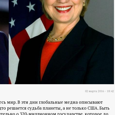
02 марта 2016 - 18:42
есь мир. В эти дни глобальные медиа описывают
то решается судьба планеты, а не только США. Быть
чительно о 320-миллионном государстве, которое до