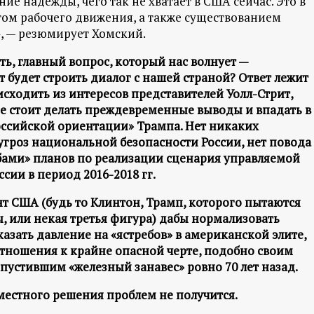
е надежды, чего так не хватает в США сейчас. Это в
том рабочего движения, а также существованием
, — резюмирует Хомский.
, главный вопрос, который нас волнует —
 будет строить диалог с нашей страной? Ответ лежит
сходить из интересов представителей Уолл-Стрит,
не стоит делать преждевременные выводы и впадать в
ссийской ориентации» Трампа. Нет никаких
гроз национальной безопасности России, нет повода
бами» планов по реализации сценария управляемой
сии в период 2016-2018 гг.
 США (будь то Клинтон, Трамп, которого пытаются
, или некая третья фигура) дабы нормализовать
оказать давление на «ястребов» в американской элите,
тношения к крайне опасной черте, подобно своим
пустившим «железный занавес» ровно 70 лет назад.
вместного решения проблем не получится.