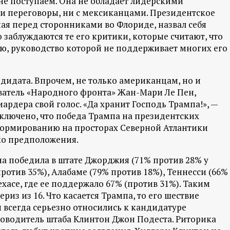
не поступаем. Она не обладает лидерскими
ти переговоры, ни с мексиканцами. Президентское
пая перед сторонниками во Флориде, назвал себя
 заблуждаются те его критики, которые считают, что
ю, руководство которой не поддерживает многих его
дидата. Впрочем, не только американцам, но и
ватель «Народного фронта» Жан-Мари Ле Пен,
иардера свой голос. «Да хранит Господь Трампа!», —
исключено, что победа Трампа на президентских
 формированию на просторах Северной Атлантики
ько предположения.
на победила в штате Джорджия (71% против 28% у
отив 35%), Алабаме (79% против 18%), Теннесси (66%
ехасе, где ее поддержало 67% (против 31%). Таким
риз из 16. Что касается Трампа, то его шествие
ы всегда серьезно относились к кандидатуре
ководитель штаба Клинтон Джон Подеста. Риторика