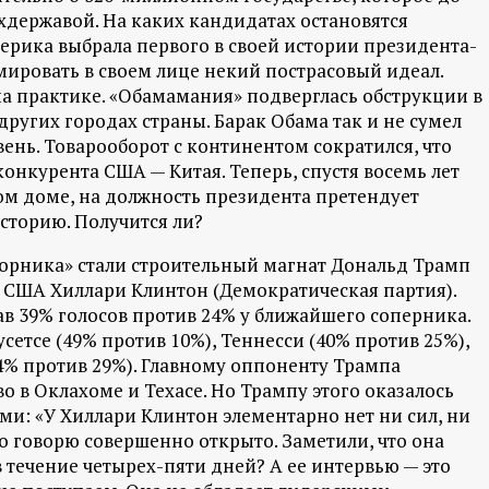
хдержавой. На каких кандидатах остановятся
ерика выбрала первого в своей истории президента-
ировать в своем лице некий пострасовый идеал.
на практике. «Обамамания» подверглась обструкции в
других городах страны. Барак Обама так и не сумел
ень. Товарооборот с континентом сократился, что
онкурента США — Китая. Теперь, спустя восемь лет
ом доме, на должность президента претендует
историю. Получится ли?
торника» стали строительный магнат Дональд Трамп
ь США Хиллари Клинтон (Демократическая партия).
ав 39% голосов против 24% у ближайшего соперника.
сетсе (49% против 10%), Теннесси (40% против 25%),
4% против 29%). Главному оппоненту Трампа
о в Оклахоме и Техасе. Но Трампу этого оказалось
ми: «У Хиллари Клинтон элементарно нет ни сил, ни
то говорю совершенно открыто. Заметили, что она
в течение четырех-пяти дней? А ее интервью — это