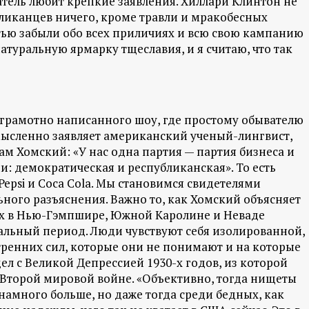
тель любит крепкие заявления. Хиллари Клинтон не
убликанцев ничего, кроме травли и мракобесных
стью забыли обо всех приличиях и всю свою кампанию
натуральную ярмарку тщеславия, и я считаю, что так
грамотно написанного шоу, где простому обывателю
мысленно заявляет американский ученый-лингвист,
м Хомский: «У нас одна партия — партия бизнеса и
: демократическая и республиканская». То есть
psi и Coca Cola. Мы становимся свидетелями
ного разъяснения. Важно то, как Хомский объясняет
х в Нью-Гэмпшире, Южной Каролине и Неваде
альный период. Люди чувствуют себя изолированной,
енних сил, которые они не понимают и на которые
ел с Великой Депрессией 1930-х годов, из которой
 Второй мировой войне. «Объективно, тогда нищеты
намного больше, но даже тогда среди бедных, как