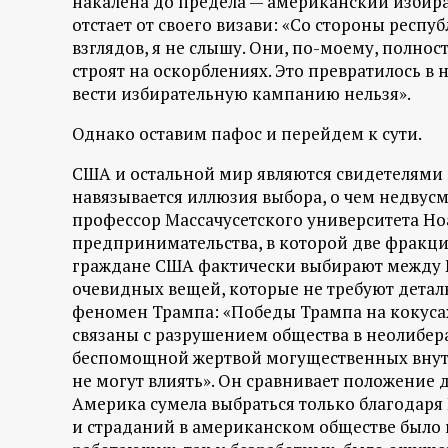
накалена до предела — американский избира
отстает от своего визави: «Со стороны респ
взглядов, я не слышу. Они, по-моему, полно
строят на оскорблениях. Это превратилось в 
вести избирательную кампанию нельзя».
Однако оставим пафос и перейдем к сути.
США и остальной мир являются свидетелями 
навязывается иллюзия выбора, о чем недвус
профессор Массачусетского университета Ноа
предпринимательства, в которой две фракции
граждане США фактически выбирают между Pe
очевидных вещей, которые не требуют деталь
феномен Трампа: «Победы Трампа на кокуса
связаны с разрушением общества в неолибер
беспомощной жертвой могущественных внутр
не могут влиять». Он сравнивает положение д
Америка сумела выбраться только благодаря
и страданий в американском обществе было 