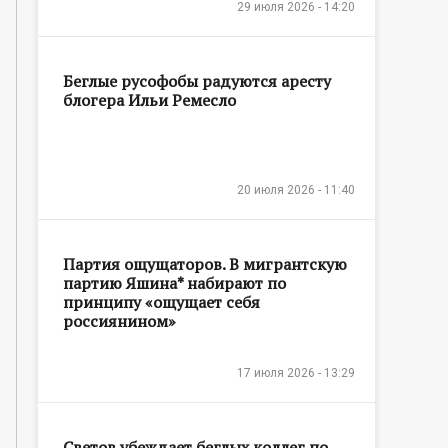
29 июля 2026 - 14:20
Беглые русофобы радуются аресту
блогера Ильи Ремесло
20 июля 2026 - 11:40
Партия ощущаторов. В мигрантскую
партию Яшина* набирают по
принципу «ощущает себя
россиянином»
17 июля 2026 - 13:29
Светов убеждает беглых коллег по