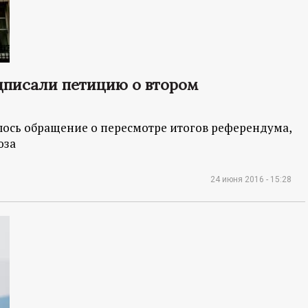
одписали петицию о втором
лось обращение о пересмотре итогов референдума,
юза
24 июня 2016 - 15:28