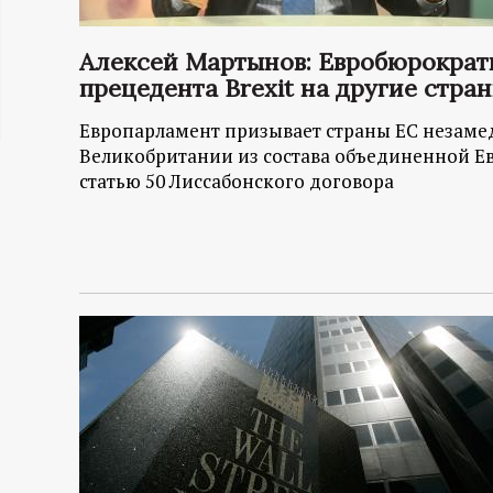
ц
Алексей Мартынов: Евробюрократ
и
прецедента Brexit на другие стра
Европарламент призывает страны ЕС незаме
о
Великобритании из состава объединенной Ев
статью 50 Лиссабонского договора
н
н
ы
й
п
о