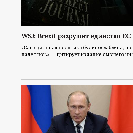
р
т
а
WSJ: Brexit разрушит единство Е
л
«Санкционная политика будет ослаблена, пос
надеялись», — цитирует издание бывшего ч