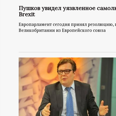
Пушков увидел уязвленное самол
Н
Brexit
-
Европарламент сегодня принял резолюцию,
Великобритании из Европейского союза
и
н
ф
о
р
м
а