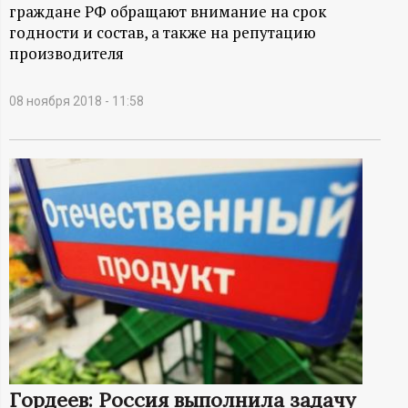
А
граждане РФ обращают внимание на срок
годности и состав, а также на репутацию
Н
производителя
-
08 ноября 2018 - 11:58
и
н
ф
о
р
м
а
Гордеев: Россия выполнила задачу