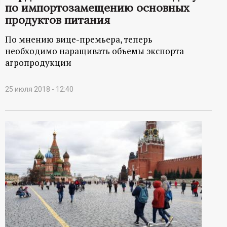
по импортозамещению основных
ц
продуктов питания
и
По мнению вице-премьера, теперь
необходимо наращивать объемы экспорта
о
агропродукции
н
25 июля 2018 - 12:40
н
ы
й
п
о