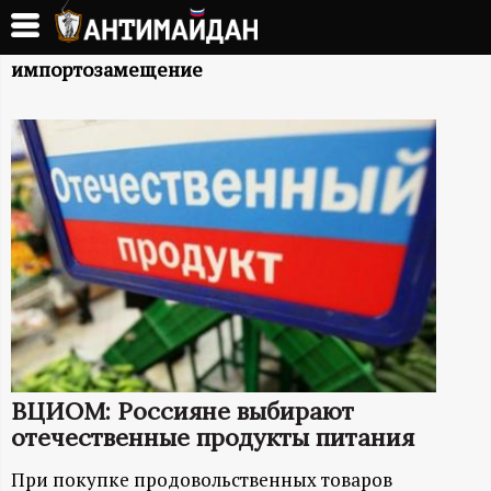
Перейти
к
А
основному
импортозамещение
содержанию
Н
Т
И
М
А
Й
ВЦИОМ: Россияне выбирают
Д
отечественные продукты питания
При покупке продовольственных товаров