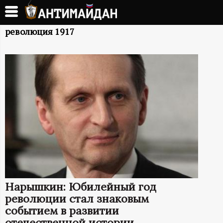
Перейти
к
А
основному
революция 1917
содержанию
Н
Т
И
М
А
Й
Нарышкин: Юбилейный год
Д
революции стал знаковым
событием в развитии
отечественной истории