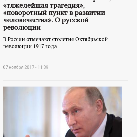
«тяжелейшая трагедия»,
ц
«поворотный пункт в развитии
человечества». О русской
и
революции
о
В России отмечают столетие Октябрьской
революции 1917 года
н
н
07 ноября 2017 - 11:39
ы
й
п
о