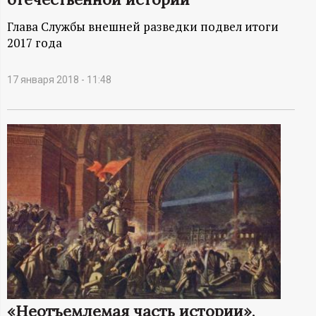
А
Глава Службы внешней разведки подвел итоги
Н
2017 года
-
17 января 2018 - 11:48
и
н
ф
о
р
м
а
«Неотъемлемая часть истории»,