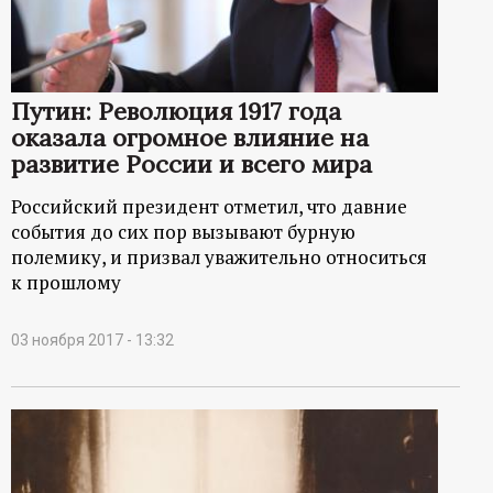
р
т
Путин: Революция 1917 года
а
оказала огромное влияние на
развитие России и всего мира
л
Российский президент отметил, что давние
события до сих пор вызывают бурную
полемику, и призвал уважительно относиться
к прошлому
03 ноября 2017 - 13:32