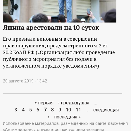
Яшина арестовали на 10 суток
Его признали виновным в совершении
правонарушения, предусмотренного ч. 2 ст.
20.2 КоАП РФ («Организация либо проведение
публичного мероприятия без подачи в
установленном порядке уведомления»)
20 августа 2019 - 13:42
« первая
‹ предыдущая
…
С
3
4
5
6
7
8
9
10
11
…
следующая
›
последняя »
т
Использование материалов, размещенных на сайте движения
«Антимайдан», допускается при условии указания