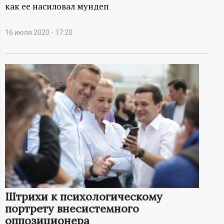
А
как ее насиловал мундеп
Н
16 июля 2020 - 17:20
-
и
н
ф
о
р
м
Штрихи к психологическому
портрету внесистемного
а
оппозиционера