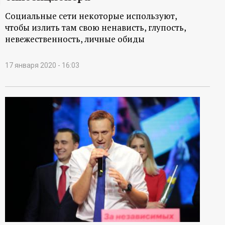
ц
Социальные сети некоторые используют,
чтобы излить там свою ненависть, глупость,
и
невежественность, личные обиды
о
17 января 2020 - 16:03
н
н
ы
й
п
о