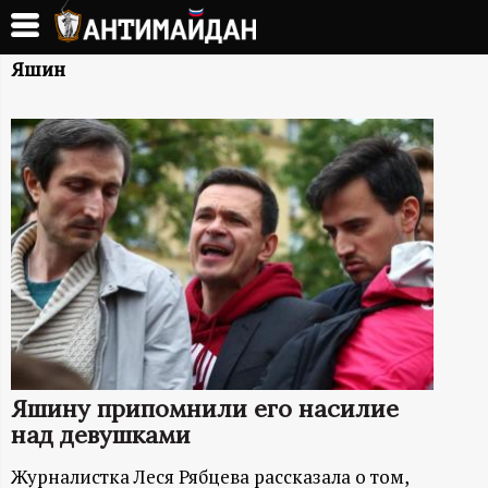
Перейти
к
А
основному
Яшин
содержанию
Н
Т
И
М
А
Й
Яшину припомнили его насилие
Д
над девушками
Журналистка Леся Рябцева рассказала о том,